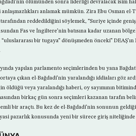
Bağdadi’nin ölümünden sonra liderliği devralacak isim 
ki anlaşmazlıkları anlamak mümkün. Zira Ebu Osman el-T
u tarafından reddedildiğini söylemek, “Suriye içinde gen
sundan Fas ve İngiltere’nin batısına kadar uzanan bölg
ın “uluslararası bir tugaya” dönüşmeden önceki” DEAŞ’ın I
.
ayında yapılan parlamento seçimlerinden bu yana Bağdat
a ortaya çıkan el-Bağdadi’nin yaralandığı iddiaları göz ar
iliğin öldüğü veya yaralandığı haberi, oy sayımının bitimi
sından birkaç gün sonra seçimleri kazanan tarafın bel
emli bir araçtı. Bu kez de el-Bağdadi’nin sonunun geldiğ
iyasi pazarlık konusunda yeni bir sürece giriş niteliğinde 
DÜNYA