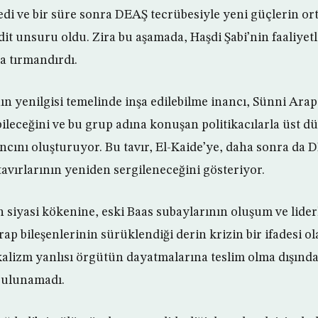
di ve bir süre sonra DEAŞ tecrübesiyle yeni güçlerin ort
it unsuru oldu. Zira bu aşamada, Haşdi Şabi’nin faaliyetl
a tırmandırdı.
n yenilgisi temelinde inşa edilebilme inancı, Sünni Arap
leceğini ve bu grup adına konuşan politikacılarla üst d
ancını oluşturuyor. Bu tavır, El-Kaide’ye, daha sonra da 
tavırlarının yeniden sergileneceğini gösteriyor.
siyasi kökenine, eski Baas subaylarının oluşum ve liderl
ap bileşenlerinin sürüklendiği derin krizin bir ifadesi o
alizm yanlısı örgütün dayatmalarına teslim olma dışınd
 bulunamadı.