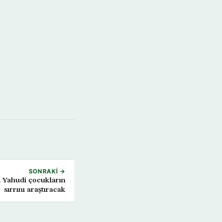
SONRAKI →
i Yahudi çocukların
sırrını araştıracak