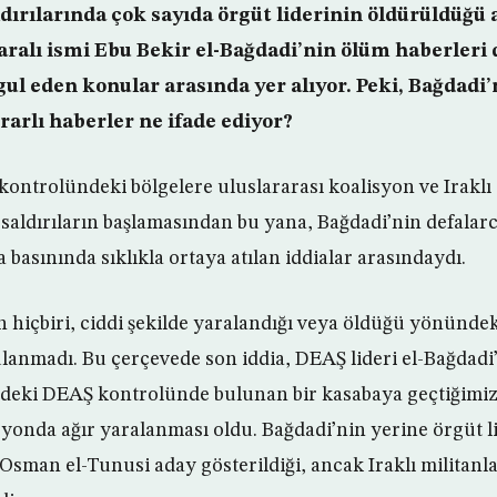
ldırılarında çok sayıda örgüt liderinin öldürüldüğü
ralı ismi Ebu Bekir el-Bağdadi’nin ölüm haberleri d
 eden konular arasında yer alıyor. Peki, Bağdadi
arlı haberler ne ifade ediyor?
 kontrolündeki bölgelere uluslararası koalisyon ve Iraklı
ı saldırıların başlamasından bu yana, Bağdadi’nin defalar
basınında sıklıkla ortaya atılan iddialar arasındaydı.
n hiçbiri, ciddi şekilde yaralandığı veya öldüğü yönünde
lanmadı. Bu çerçevede son iddia, DEAŞ lideri el-Bağdadi’
deki DEAŞ kontrolünde bulunan bir kasabaya geçtiğimiz
yonda ağır yaralanması oldu. Bağdadi’nin yerine örgüt lid
 Osman el-Tunusi aday gösterildiği, ancak Iraklı militanl