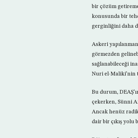
bir çözüm getireme
konusunda bir tehd
gerginliğini daha d
Askeri yapılanmanı
görmezden gelinebi
sağlanabileceği in
Nuri el-Maliki’nin 
Bu durum, DEAŞ’ın 
çekerken, Sünni Ar
Ancak henüz radik
dair bir çıkış yolu