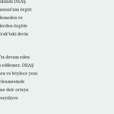
hakkında DEAŞ
unusi’nin örgüt
işlemeden ve
elerden örgüte
rak’taki derin
’ta devam eden
dı edilemez. DEAŞ
nden ve böylece yeni
irlenmesinde
ine dair ortaya
sayılıyor.