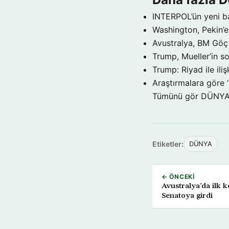
INTERPOL’ün yeni b
Washington, Pekin’e 
Avustralya, BM Göç 
Trump, Mueller’in so
Trump: Riyad ile il
Araştırmalara göre 
Tümünü gör DÜNY
Etiketler:
DÜNYA
← ÖNCEKI
Avustralya’da ilk 
Senatoya girdi