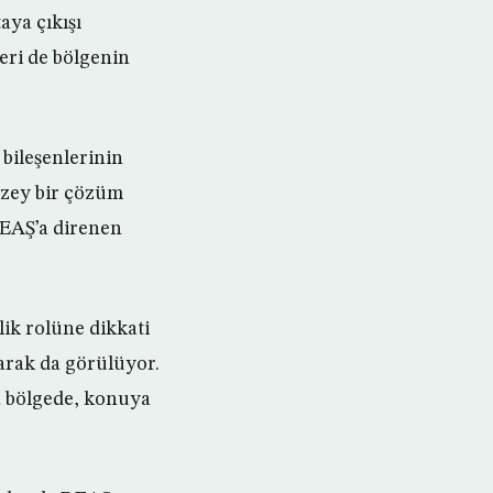
aya çıkışı
eri de bölgenin
 bileşenlerinin
üzey bir çözüm
DEAŞ’a direnen
ik rolüne dikkati
larak da görülüyor.
a bölgede, konuya