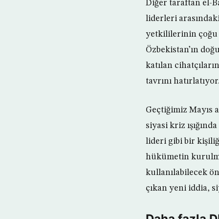
Diğer taraftan el-
liderleri arasında
yetkililerinin çoğ
Özbekistan’ın doğu
katılan cihatçılar
tavrını hatırlatıyor
Geçtiğimiz Mayıs 
siyasi kriz ışığınd
lideri gibi bir kiş
hükümetin kurulma
kullanılabilecek ön
çıkan yeni iddia, s
Daha fazla 