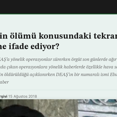
in ölümü konusundaki tekrar
ne ifade ediyor?
EAŞ’a yönelik operasyonlar sürerken örgüt son günlerde ağı
da çıkan operasyonlara yönelik haberlerde özellikle hava s
nin öldürüldüğü açıklanırken DEAŞ’ın bir numaralı ismi Ebu
aber
rşivi
·
15 Ağustos 2018