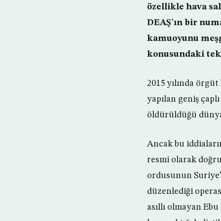
özellikle hava sa
DEAŞ’ın bir numa
kamuoyunu meşgul
konusundaki tekr
2015 yılında örgüt
yapılan geniş çapl
öldürüldüğü dünya 
Ancak bu iddiaları
resmi olarak doğru
ordusunun Suriye’
düzenlediği operas
asıllı olmayan Ebu