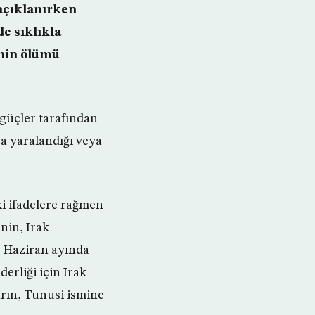
 açıklanırken
e sıklıkla
’nin ölümü
 güçler tarafından
ca yaralandığı veya
ki ifadelere rağmen
nin, Irak
 Haziran ayında
erliği için Irak
arın, Tunusi ismine