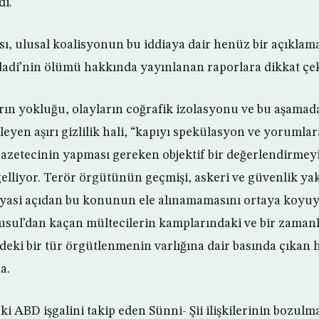
di.
sı, ulusal koalisyonun bu iddiaya dair henüz bir açıkla
ğdadi’nin ölümü hakkında yayınlanan raporlara dikkat çek
rın yokluğu, olayların coğrafik izolasyonu ve bu aşama
eleyen aşırı gizlilik hali, “kapıyı spekülasyon ve yorumla
azetecinin yapması gereken objektif bir değerlendirmeyi 
elliyor. Terör örgütünün geçmişi, askeri ve güvenlik yakl
 siyasi açıdan bu konunun ele alınamamasını ortaya koyu
usul’dan kaçan mültecilerin kamplarındaki ve bir zama
deki bir tür örgütlenmenin varlığına dair basında çıkan h
a.
aki ABD işgalini takip eden Sünni- Şii ilişkilerinin bozulm