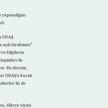
ma yapmadığını
ti.
da DEAŞ
ra açık bırakması”
ve bilgilerin
aşımları ile
yor. Bu durum,
nlar DEAŞ’a kucak
aberler ile de
ası, ülkeye siyasi