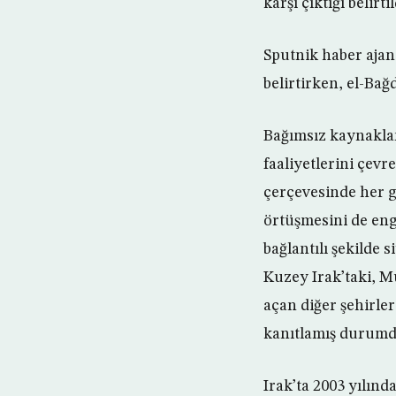
karşı çıktığı belirtil
Sputnik haber ajan
belirtirken, el-Ba
Bağımsız kaynakla
faaliyetlerini çevr
çerçevesinde her g
örtüşmesini de eng
bağlantılı şekilde
Kuzey Irak’taki, M
açan diğer şehirler
kanıtlamış durumd
Irak’ta 2003 yılınd