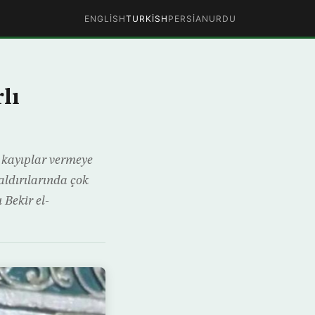
ENGLISH
TURKISH
PERSIAN
URDU
lı
r kayıplar vermeye
aldırılarında çok
 Bekir el-