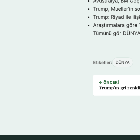
Avustralya, BM Göç 
Trump, Mueller’in so
Trump: Riyad ile il
Araştırmalara göre 
Tümünü gör DÜNY
Etiketler:
DÜNYA
← ÖNCEKI
Trump’ın gri renkl