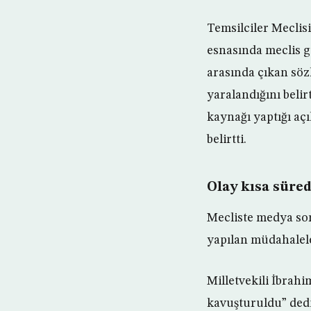
Temsilciler Meclisi
esnasında meclis gü
arasında çıkan söz
yaralandığını belir
kaynağı yaptığı aç
belirtti.
Olay kısa süred
Mecliste medya sor
yapılan müdahalele
Milletvekili İbrah
kavuşturuldu” dedi.