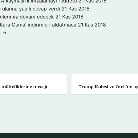
Anlaşması’nı imzalamayı reddetti
21 Kas 2018
rularına yazılı cevap verdi
21 Kas 2018
işkilerimiz devam edecek
21 Kas 2018
‘Kara Cuma’ indirimleri aldatmaca
21 Kas 2018
A →
i müttefiklerine mesajı
Trump Kulesi ve Oteli’ne ‘çev