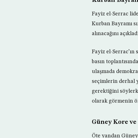
Kurban Bayramı
Fayiz el-Serrac li
Kurban Bayramı sır
alınacağını açıkladı
Fayiz el-Serrac’ın
basın toplantısınd
ulaşmada demokrati
seçimlerin derhal 
gerektiğini söyler
olarak görmenin ö
Güney Kore ve 
Öte yandan Güney K