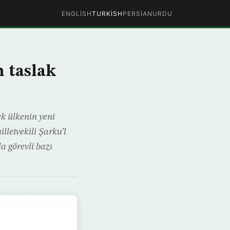
ENGLISH
TURKISH
PERSIAN
URDU
 taslak
k ülkenin yeni
lletvekili Şarku’l
a görevli bazı