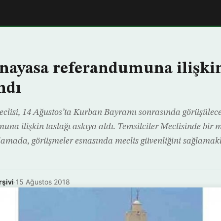
anayasa referandumuna ilişkin
ndı
eclisi, 14 Ağustos’ta Kurban Bayramı sonrasında görüşülece
a ilişkin taslağı askıya aldı. Temsilciler Meclisinde bir mi
klamada, görüşmeler esnasında meclis güvenliğini sağlamakl
rşivi
·
15 Ağustos 2018