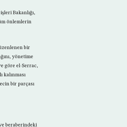
şleri Bakanlığı,
tüm önlemlerin
üzenlenen bir
ağını, yönetime
e göre el-Serrac,
ı kalınması
ecin bir parçası
ve beraberindeki