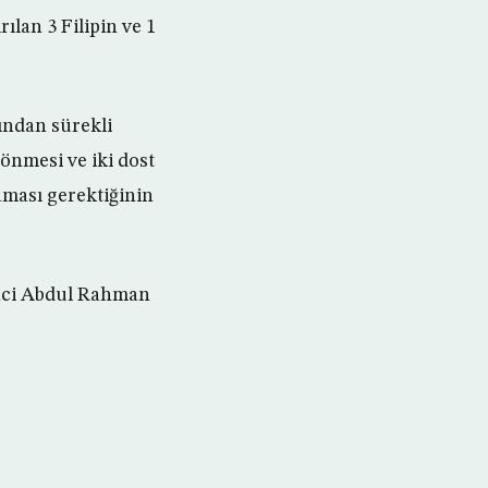
ılan 3 Filipin ve 1
ından sürekli
dönmesi ve iki dost
aması gerektiğinin
Naci Abdul Rahman