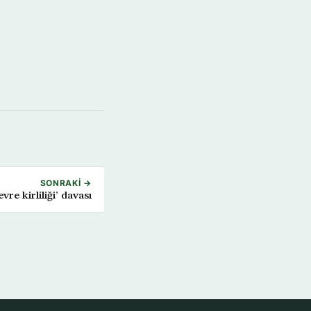
SONRAKI →
re kirliliği’ davası