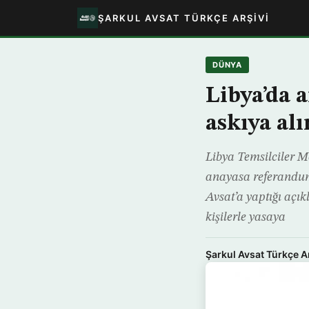
ŞARKUL AVSAT TÜRKÇE ARŞIVI
DÜNYA
Libya’da 
askıya alı
Libya Temsilciler M
anayasa referandumun
Avsat’a yaptığı açı
kişilerle yasaya
Şarkul Avsat Türkçe A