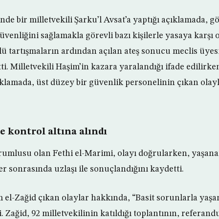
nde bir milletvekili Şarku’l Avsat’a yaptığı açıklamada, 
venliğini sağlamakla görevli bazı kişilerle yasaya karşı o
lü tartışmaların ardından açılan ateş sonucu meclis üyesi
tti. Milletvekili Haşim’in kazara yaralandığı ifade edilirke
ıklamada, üst düzey bir güvenlik personelinin çıkan olay
e kontrol altına alındı
umlusu olan Fethi el-Marimi, olayı doğrularken, yaşana
r sonrasında uzlaşı ile sonuçlandığını kaydetti.
im el-Zağid çıkan olaylar hakkında, “Basit sorunlarla ya
 Zağid, 92 milletvekilinin katıldığı toplantının, referand