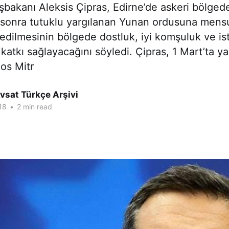
bakanı Aleksis Çipras, Edirne’de askeri bölged
 sonra tutuklu yargılanan Yunan ordusuna mensu
edilmesinin bölgede dostluk, iyi komşuluk ve ist
atkı sağlayacağını söyledi. Çipras, 1 Mart’ta y
os Mitr
vsat Türkçe Arşivi
18
•
2 min read