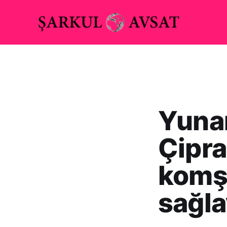
Yuna
Çipra
komşu
sağl