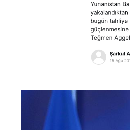
Yunanistan Baş
yakalandıktan
bugün tahliye 
güçlenmesine k
Teğmen Aggel
Şarkul A
15 Ağu 20