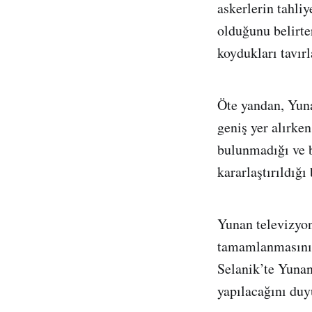
askerlerin tahli
olduğunu belirter
koydukları tavırla
Öte yandan, Yun
geniş yer alırke
bulunmadığı ve b
kararlaştırıldığı 
Yunan televizyonl
tamamlanmasının
Selanik’te Yuna
yapılacağını duy