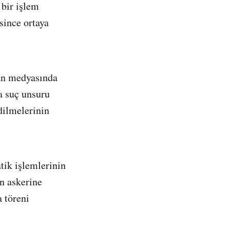
 bir işlem
since ortaya
nan medyasında
da suç unsuru
dilmelerinin
tik işlemlerinin
n askerine
 töreni