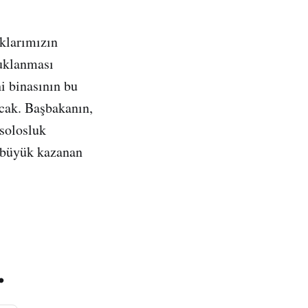
lklarımızın
tuklanması
i binasının bu
acak. Başbakanın,
nsolosluk
n büyük kazanan
.