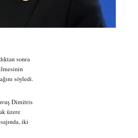
dıktan sonra
ilmesinin
ağını söyledi.
avuş Dimitris
ak üzere
sajında, iki