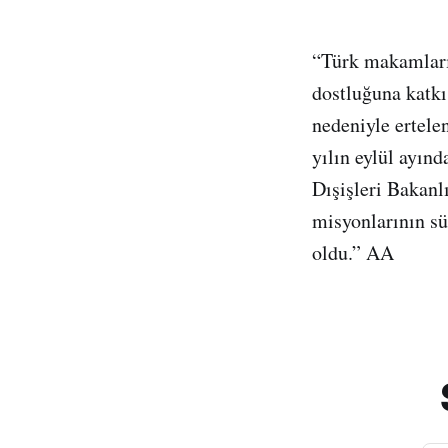
“Türk makamların
dostluğuna katkı
nedeniyle ertele
yılın eylül ayın
Dışişleri Bakanl
misyonlarının sü
oldu.” AA