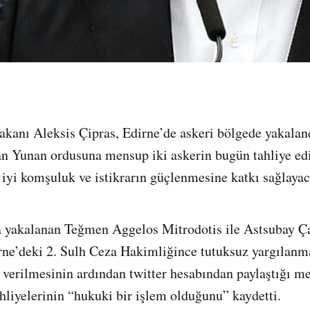
kanı Aleksis Çipras, Edirne’de askeri bölgede yakalan
an Yunan ordusuna mensup iki askerin bugün tahliye ed
 iyi komşuluk ve istikrarın güçlenmesine katkı sağlayac
ta yakalanan Teğmen Aggelos Mitrodotis ile Astsubay Ç
rne’deki 2. Sulh Ceza Hakimliğince tutuksuz yargılanm
r verilmesinin ardından twitter hesabından paylaştığı me
hliyelerinin “hukuki bir işlem olduğunu” kaydetti.