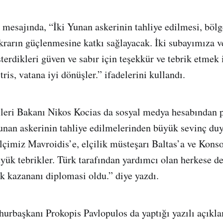
mesajında, “İki Yunan askerinin tahliye edilmesi, bölg
krarın güçlenmesine katkı sağlayacak. İki subayımıza ve
terdikleri güven ve sabır için teşekkür ve tebrik etmek 
is, vatana iyi dönüşler.” ifadelerini kullandı.
leri Bakanı Nikos Kocias da sosyal medya hesabından p
unan askerinin tahliye edilmelerinden büyük sevinç du
çimiz Mavroidis’e, elçilik müsteşarı Baltas’a ve Kons
yük tebrikler. Türk tarafından yardımcı olan herkese de
 kazananı diplomasi oldu.” diye yazdı.
urbaşkanı Prokopis Pavlopulos da yaptığı yazılı açıkl