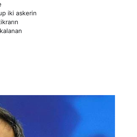
e
p iki askerin
ikrarın
akalanan