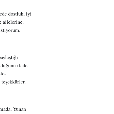
ede dostluk, iyi
 ailelerine,
istiyorum.
aylaştığı
yduğunu ifade
olos
 teşekkürler.
amada, Yunan