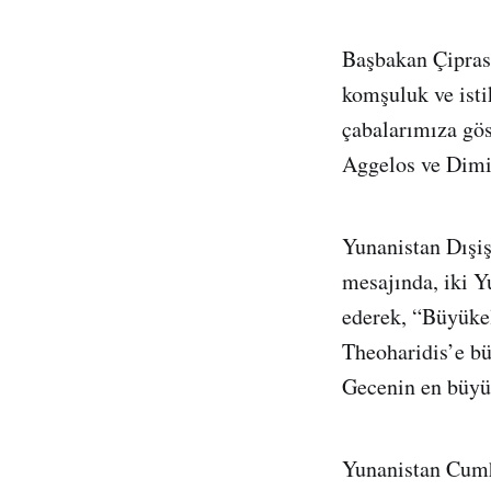
Başbakan Çipras 
komşuluk ve isti
çabalarımıza gös
Aggelos ve Dimitr
Yunanistan Dışiş
mesajında, iki Y
ederek, “Büyükel
Theoharidis’e bü
Gecenin en büyük
Yunanistan Cumh