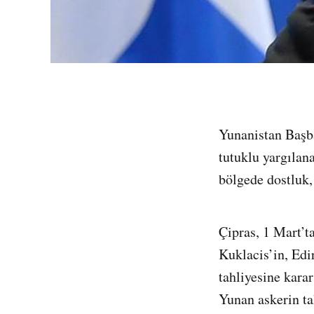
Yunanistan Başba
tutuklu yargılan
bölgede dostluk,
Çipras, 1 Mart’
Kuklacis’in, Edi
tahliyesine kara
Yunan askerin ta