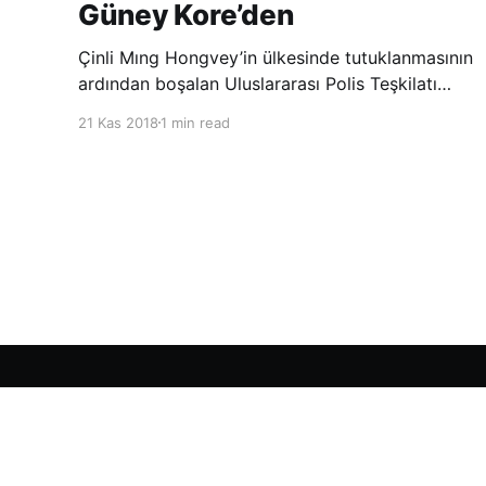
Güney Kore’den
Çinli Mıng Hongvey’in ülkesinde tutuklanmasının
ardından boşalan Uluslararası Polis Teşkilatı
(INTERPOL) Başkanlığına Güney Koreli Kim
21 Kas 2018
1 min read
Jong Yang seçildi. INTERPOL Genel Kurulu’nun
Dubai’deki toplantısında yapılan seçimde,
oyların 3’te 2’sini kazanan Kim, teşkilatın yeni
Şarkul Avsat Türkçe Arşivi
© 2026