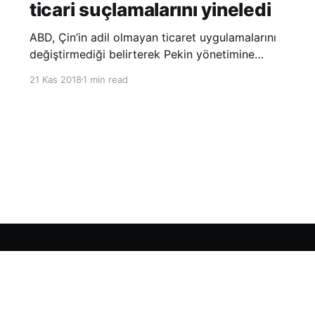
ticari suçlamalarını yineledi
ABD, Çin’in adil olmayan ticaret uygulamalarını
değiştirmediği belirterek Pekin yönetimine
yönelik suçlamalarını yineledi. ABD Ticaret
21 Kas 2018
1 min read
Temsilciliği’nin Çin’in fikri mülkiyet ve teknoloji
transfer politikalarına dair hazırladığı ‘Section
301’ adlı soruşturma raporunun güncellenmiş
halinde
Sign up