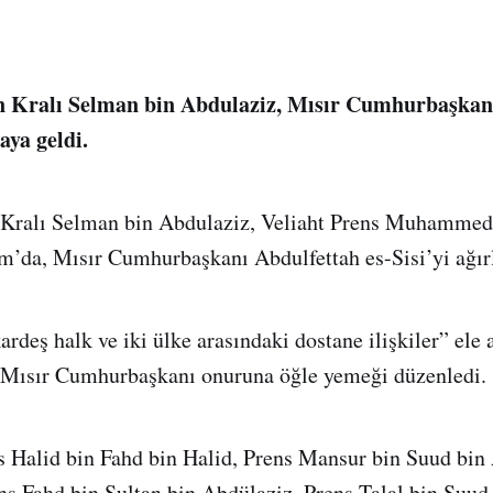
n Kralı Selman bin Abdulaziz, Mısır Cumhurbaşkan
raya geldi.
 Kralı Selman bin Abdulaziz, Veliaht Prens Muhammed
m’da, Mısır Cumhurbaşkanı Abdulfettah es-Sisi’yi ağır
ardeş halk ve iki ülke arasındaki dostane ilişkiler” ele 
, Mısır Cumhurbaşkanı onuruna öğle yemeği düzenledi.
 Halid bin Fahd bin Halid, Prens Mansur bin Suud bin
ns Fahd bin Sultan bin Abdülaziz, Prens Talal bin Suud