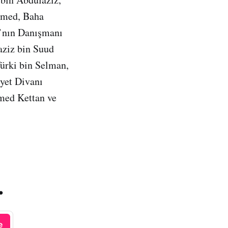
mmed, Baha
ı’nın Danışmanı
aziz bin Suud
ürki bin Selman,
yet Divanı
med Kettan ve
.
e