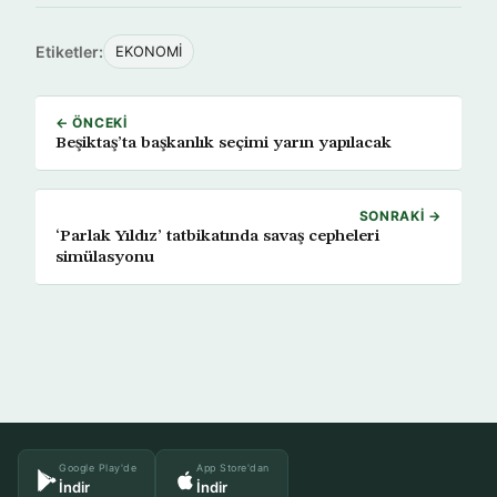
Etiketler:
EKONOMİ
← ÖNCEKI
Beşiktaş’ta başkanlık seçimi yarın yapılacak
SONRAKI →
‘Parlak Yıldız’ tatbikatında savaş cepheleri
simülasyonu
Google Play'de
App Store'dan
İndir
İndir