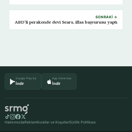
SONRAKI →
ABD’li perakende devi Sears, iflas başvurusu yaptı
Google Play'de
App Store'dan
İndir
İndir
Hakkımızda
Reklam
Kurallar ve Koşullar
Gizlilik Politikası