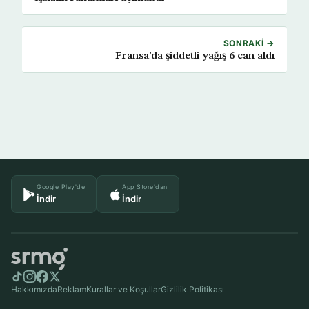
SONRAKI →
Fransa’da şiddetli yağış 6 can aldı
Google Play'de
App Store'dan
İndir
İndir
Hakkımızda
Reklam
Kurallar ve Koşullar
Gizlilik Politikası