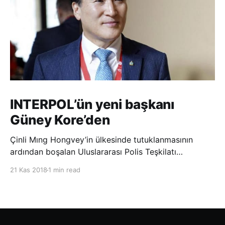
INTERPOL’ün yeni başkanı
Güney Kore’den
Çinli Mıng Hongvey’in ülkesinde tutuklanmasının
ardından boşalan Uluslararası Polis Teşkilatı
(INTERPOL) Başkanlığına Güney Koreli Kim Jong Yang
21 Kas 2018
1 min read
seçildi. INTERPOL Genel Kurulu’nun Dubai’deki
toplantısında yapılan seçimde, oyların 3’te 2’sini
kazanan Kim, teşkilatın yeni