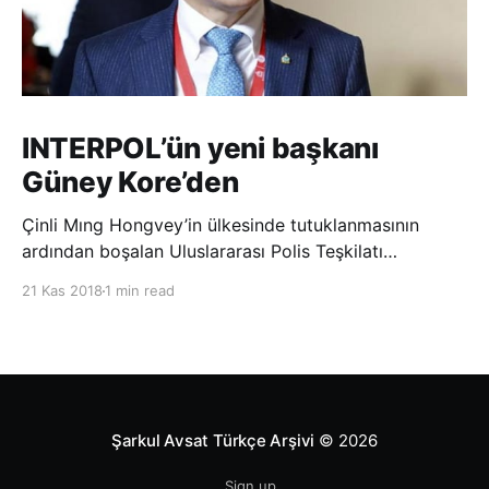
INTERPOL’ün yeni başkanı
Güney Kore’den
Çinli Mıng Hongvey’in ülkesinde tutuklanmasının
ardından boşalan Uluslararası Polis Teşkilatı
(INTERPOL) Başkanlığına Güney Koreli Kim Jong Yang
21 Kas 2018
1 min read
seçildi. INTERPOL Genel Kurulu’nun Dubai’deki
toplantısında yapılan seçimde, oyların 3’te 2’sini
kazanan Kim, teşkilatın yeni
Şarkul Avsat Türkçe Arşivi
© 2026
Sign up