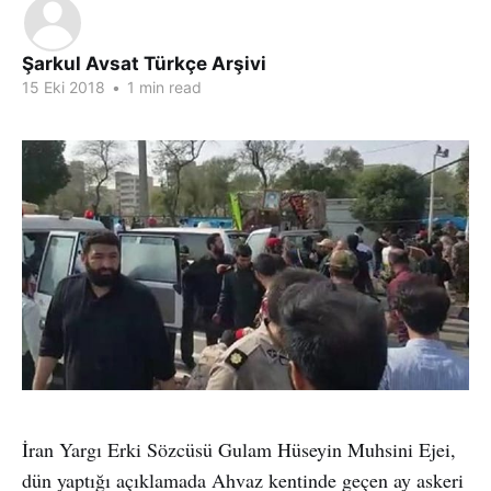
Şarkul Avsat Türkçe Arşivi
15 Eki 2018
•
1 min read
İran Yargı Erki Sözcüsü Gulam Hüseyin Muhsini Ejei,
dün yaptığı açıklamada Ahvaz kentinde geçen ay askeri