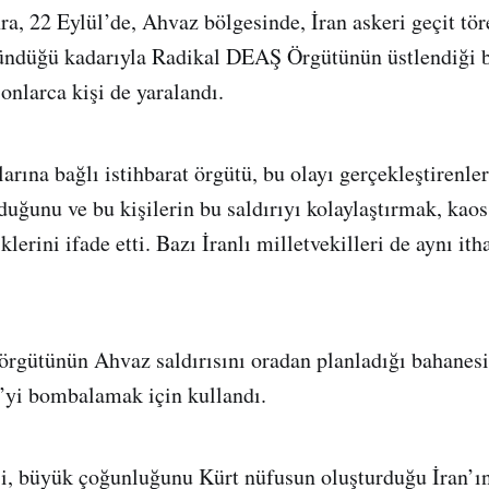
ra, 22 Eylül’de, Ahvaz bölgesinde, İran askeri geçit tör
ündüğü kadarıyla Radikal DEAŞ Örgütünün üstlendiği 
onlarca kişi de yaralandı.
rına bağlı istihbarat örgütü, bu olayı gerçekleştirenler
lduğunu ve bu kişilerin bu saldırıyı kolaylaştırmak, kao
klerini ifade etti. Bazı İranlı milletvekilleri de aynı it
gütünün Ahvaz saldırısını oradan planladığı bahanesiy
e’yi bombalamak için kullandı.
isi, büyük çoğunluğunu Kürt nüfusun oluşturduğu İran’