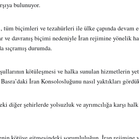
rşıya bulunuyor.
ı, tüm biçimleri ve tezahürleri ile ülke çapında devam 
ar ve davranış biçimi nedeniyle İran rejimine yönelik ha
da sıçramış durumda.
şullarının kötüleşmesi ve halka sunulan hizmetlerin yet
 Basra’daki İran Konsolosluğunu nasıl yaktıkları gördü
eki diğer şehirlerde yolsuzluk ve ayrımcılığa karşı hal
kenin kötüye gitmesindeki sorumluluğun, İran rejimine 