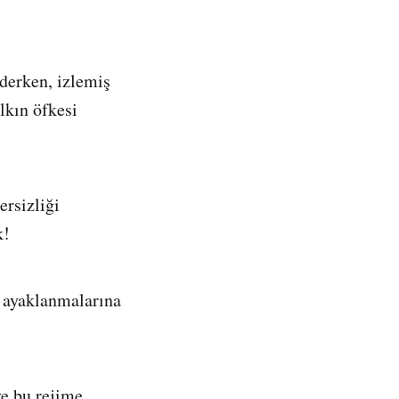
ederken, izlemiş
lkın öfkesi
ersizliği
k!
k ayaklanmalarına
ve bu rejime