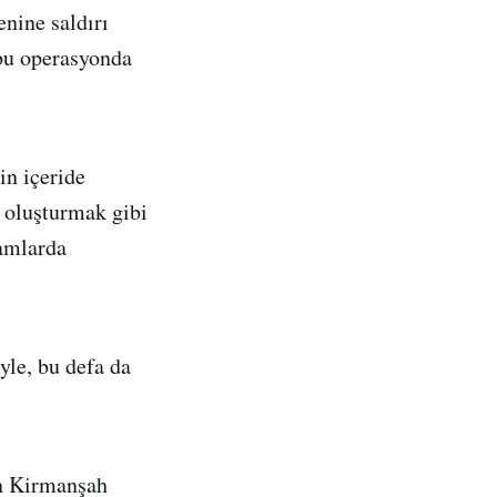
enine saldırı
bu operasyonda
in içeride
s oluşturmak gibi
hamlarda
le, bu defa da
ın Kirmanşah