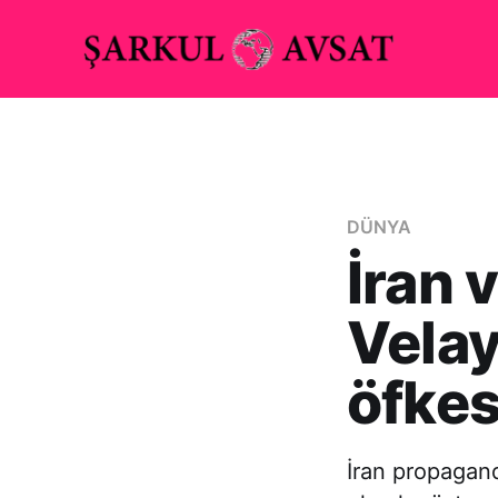
DÜNYA
İran 
Velay
öfkes
İran propagand