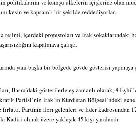
min politikalarını ve komşu ülkelerin içişlerine olan mü
ını kesin ve kapsamlı bir şekilde reddediyorlar.
a rejimi, içerdeki protestoları ve Irak sokaklarındaki 
şarısızlığını kapatmaya çalıştı.
larında yani başka bir bölgede gövde gösterisi yapmaya ç
rı, Basra’daki gösterilerle eş zamanlı olarak, 8 Eylül’d
atik Partisi’nin Irak’ın Kürdistan Bölgesi’ndeki gene
e fırlattı. Partinin ileri gelenleri ve lider kadrosundan 1
a Kadiri olmak üzere yaklaşık 45 kişi yaralandı.