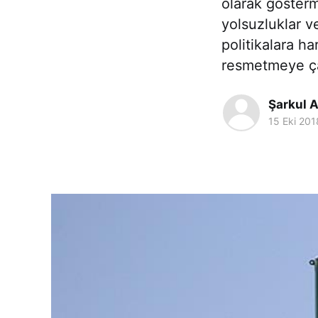
olarak göster
yolsuzluklar v
politikalara h
resmetmeye ç
Şarkul A
15 Eki 201