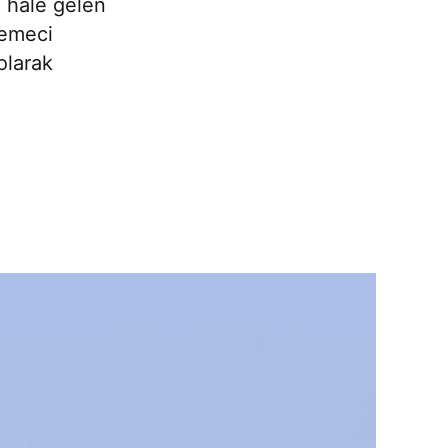
 hale gelen
lemeci
olarak