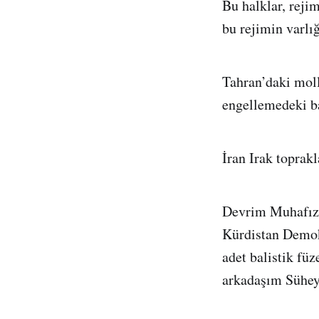
Bu halklar, reji
bu rejimin varlığ
Tahran’daki moll
engellemedeki ba
İran Irak toprak
Devrim Muhafızla
Kürdistan Demokr
adet balistik füz
arkadaşım Süheyl