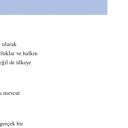
 olarak
luklar ve halkın
eğil de ülkeye
ta mevcut
 gerçek bir