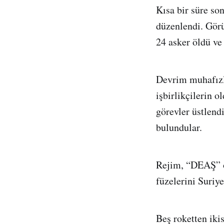
Kısa bir süre son
düzenlendi. Gör
24 asker öldü ve 
Devrim muhafızla
işbirlikçilerin o
görevler üstlendi
bulundular.
Rejim, “DEAŞ” ör
füzelerini Suriy
Beş roketten ik