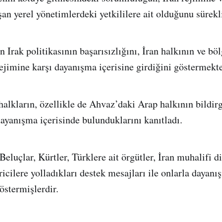
şan yerel yönetimlerdeki yetkililere ait olduğunu sürekli
 Irak politikasının başarısızlığını, İran halkının ve bö
rejimine karşı dayanışma içerisine girdiğini göstermekte
 halkların, özellikle de Ahvaz’daki Arap halkının bildir
dayanışma içerisinde bulunduklarını kanıtladı.
eluçlar, Kürtler, Türklere ait örgütler, İran muhalifi d
icilere yolladıkları destek mesajları ile onlarla dayanı
östermişlerdir.