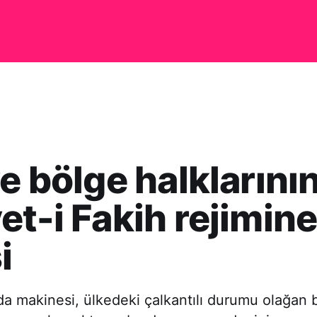
ve bölge halklarını
et-i Fakih rejimin
i
a makinesi, ülkedeki çalkantılı durumu olağan 