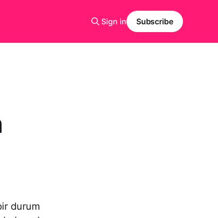
Sign in
Subscribe
n
e
bir durum