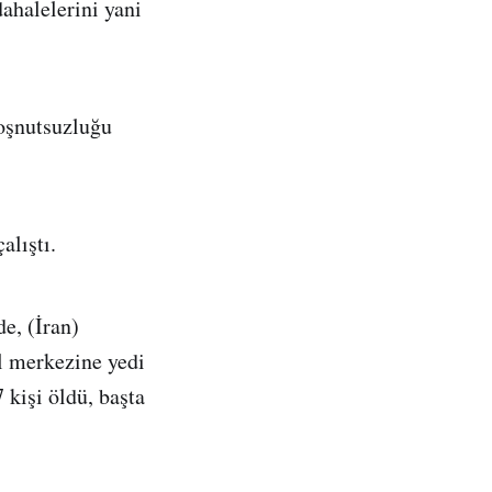
dahalelerini yani
hoşnutsuzluğu
alıştı.
e, (İran)
l merkezine yedi
7 kişi öldü, başta