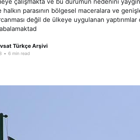
meye çalışmakta ve bu durumun nedenini yaygın
e halkın parasının bölgesel maceralara ve geniş
arcanması değil de ülkeye uygulanan yaptırımlar 
abalamaktad
vsat Türkçe Arşivi
8
•
6 min read