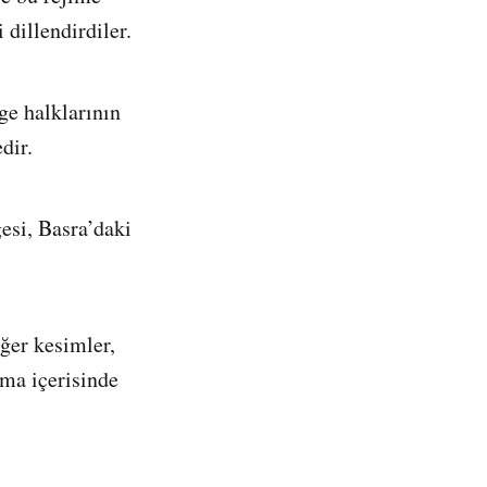
 dillendirdiler.
lge halklarının
dir.
gesi, Basra’daki
iğer kesimler,
şma içerisinde