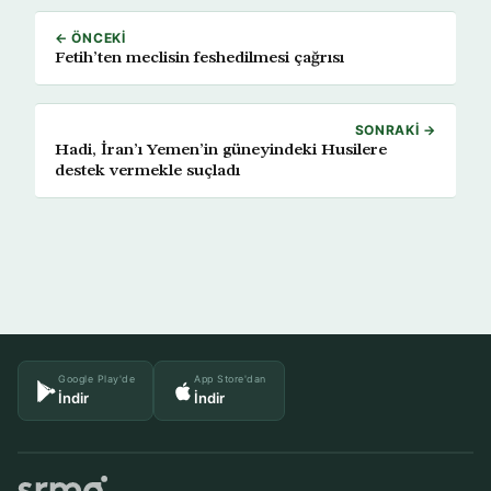
← ÖNCEKI
Fetih’ten meclisin feshedilmesi çağrısı
SONRAKI →
Hadi, İran’ı Yemen’in güneyindeki Husilere
destek vermekle suçladı
Google Play'de
App Store'dan
İndir
İndir