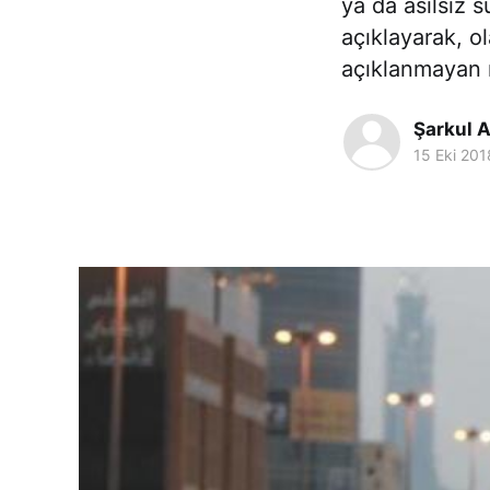
ya da asılsız s
açıklayarak, ol
açıklanmayan r
Şarkul A
15 Eki 201