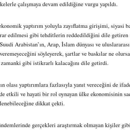
lkelerle çalışmaya devam edildiğine vurgu yapıldı.
ekonomik yaptırım yoluyla zayıflatma girişimi, siyasi ba
ar edilmesi gibi tehditlerin reddedildiğini dile getiren
Suudi Arabistan’ın, Arap, İslam dünyası ve uluslararas
eremeyeceğini söyleyerek, şartlar ve baskılar ne olurs
amanki gibi istikrarlı kalacağını dile getirdi.
ın olası yaptırımlara fazlasıyla yanıt vereceğini de ifa
e etkili ve hayati bir rol oynayan ülke ekonomisinin sa
enebileceğine dikkat çekti.
ündemlerinde gerçekleri araştırmak olmayan kişiler gib