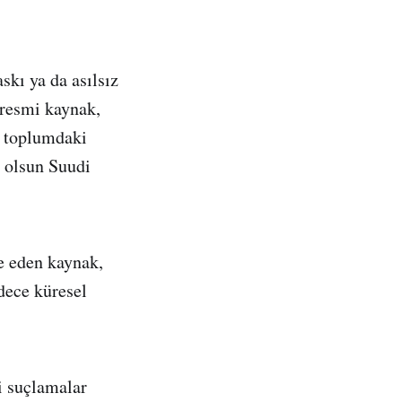
skı ya da asılsız
 resmi kaynak,
ı toplumdaki
a olsun Suudi
de eden kaynak,
dece küresel
i suçlamalar