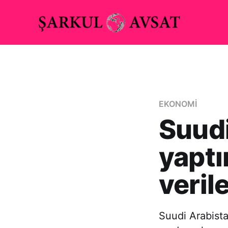
EKONOMİ
Suudi
yaptı
veril
Suudi Arabista