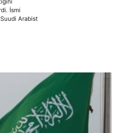
iğini
rdi. İsmi
 Suudi Arabist