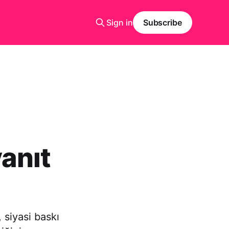
Sign in
Subscribe
yanıt
 siyasi baskı