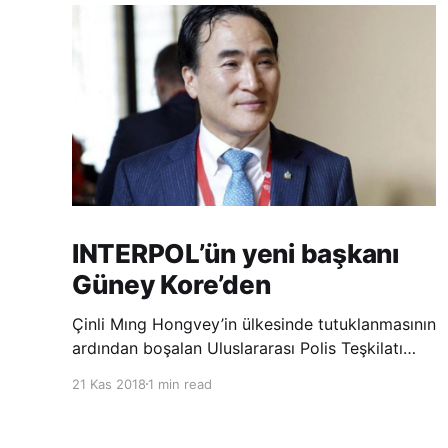
INTERPOL’ün yeni başkanı
Güney Kore’den
Çinli Mıng Hongvey’in ülkesinde tutuklanmasının
ardından boşalan Uluslararası Polis Teşkilatı
(INTERPOL) Başkanlığına Güney Koreli Kim
21 Kas 2018
1 min read
Jong Yang seçildi. INTERPOL Genel Kurulu’nun
Dubai’deki toplantısında yapılan seçimde,
oyların 3’te 2’sini kazanan Kim, teşkilatın yeni