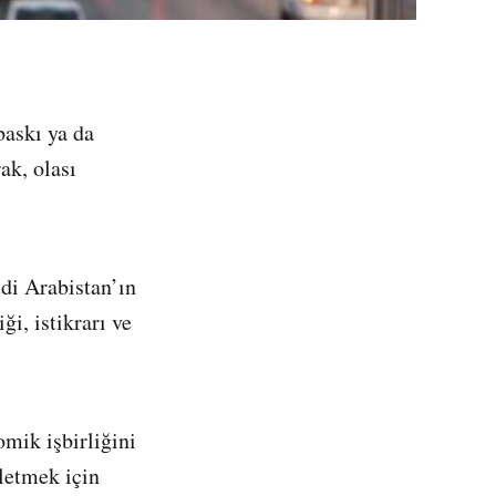
baskı ya da
ak, olası
di Arabistan’ın
i, istikrarı ve
mik işbirliğini
rletmek için