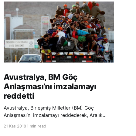
Avustralya, BM Göç
Anlaşması’nı imzalamayı
reddetti
Avustralya, Birleşmiş Milletler (BM) Göç
Anlaşması’nı imzalamayı reddederek, Aralık
ayında Fas’ta düzenlenecek olan uluslararası
21 Kas 2018
1 min read
konferansta BM üyesi ülkeler tarafından