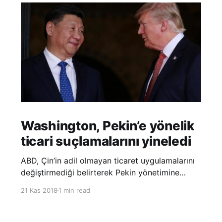
Washington, Pekin’e yönelik
ticari suçlamalarını yineledi
ABD, Çin’in adil olmayan ticaret uygulamalarını
değiştirmediği belirterek Pekin yönetimine
yönelik suçlamalarını yineledi. ABD Ticaret
21 Kas 2018
1 min read
Temsilciliği’nin Çin’in fikri mülkiyet ve teknoloji
transfer politikalarına dair hazırladığı ‘Section
301’ adlı soruşturma raporunun güncellenmiş