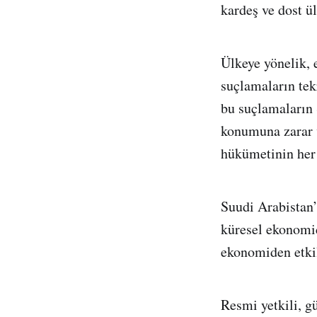
kardeş ve dost ü
Ülkeye yönelik, 
suçlamaların tekr
bu suçlamaların 
konumuna zarar v
hükümetinin her z
Suudi Arabistan’
küresel ekonomid
ekonomiden etkil
Resmi yetkili, g