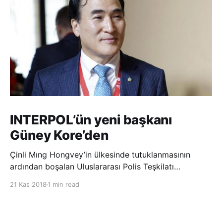
INTERPOL’ün yeni başkanı
Güney Kore’den
Çinli Mıng Hongvey’in ülkesinde tutuklanmasının
ardından boşalan Uluslararası Polis Teşkilatı
(INTERPOL) Başkanlığına Güney Koreli Kim Jong Yang
21 Kas 2018
1 min read
seçildi. INTERPOL Genel Kurulu’nun Dubai’deki
toplantısında yapılan seçimde, oyların 3’te 2’sini
kazanan Kim, teşkilatın yeni