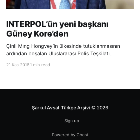
INTERPOL’ün yeni başkanı
Güney Kore’den
Çinli Mıng Hongvey’in ülkesinde tutuklanmasının
ardından boşalan Uluslararası Polis Teşkilatı
(INTERPOL) Başkanlığına Güney Koreli Kim Jong Yang
21 Kas 2018
1 min read
seçildi. INTERPOL Genel Kurulu’nun Dubai’deki
toplantısında yapılan seçimde, oyların 3’te 2’sini
kazanan Kim, teşkilatın yeni
Şarkul Avsat Türkçe Arşivi
© 2026
Sign up
Powered by Ghost