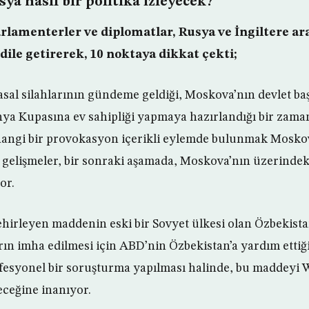
sya nasıl bir politika izleyecek?
rlamenterler ve diplomatlar, Rusya ve İngiltere ar
 dile getirerek, 10 noktaya dikkat çekti;
sal silahlarının gündeme geldiği, Moskova’nın devlet ba
ya Kupasına ev sahipliği yapmaya hazırlandığı bir zaman
hangi bir provokasyon içerikli eylemde bulunmak Moskov
l gelişmeler, bir sonraki aşamada, Moskova’nın üzerindek
or.
ehirleyen maddenin eski bir Sovyet ülkesi olan Özbekistan
ın imha edilmesi için ABD’nin Özbekistan’a yardım ettiği 
fesyonel bir soruşturma yapılması halinde, bu maddeyi
eceğine inanıyor.