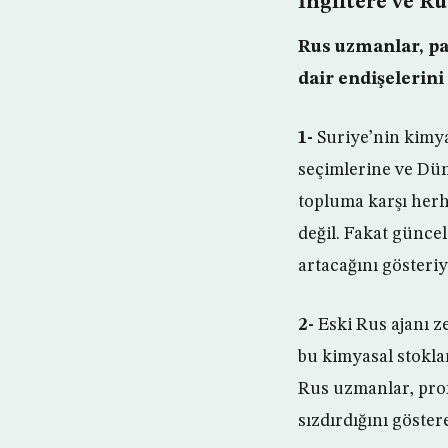
İngiltere ve Ru
Rus uzmanlar, pa
dair endişelerini
1-
Suriye’nin kimya
seçimlerine ve Dün
topluma karşı her
değil. Fakat günce
artacağını gösteriy
2-
Eski Rus ajanı z
bu kimyasal stoklar
Rus uzmanlar, pro
sızdırdığını göster