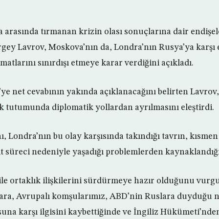
arasında tırmanan krizin olası sonuçlarına dair endişe
ergey Lavrov, Moskova’nın da, Londra’nın Rusya’ya karşı 
omatlarını sınırdışı etmeye karar verdiğini açıkladı.
’ye net cevabının yakında açıklanacağını belirten Lavrov
 tutumunda diplomatik yollardan ayrılmasını eleştirdi.
ı, Londra’nın bu olay karşısında takındığı tavrın, kısmen 
 süreci nedeniyle yaşadığı problemlerden kaynaklandığı
ile ortaklık ilişkilerini sürdürmeye hazır olduğunu vurg
ara, Avrupalı komşularımız, ABD’nin Ruslara duyduğu ne
una karşı ilgisini kaybettiğinde ve İngiliz Hükümeti’n