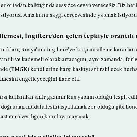
ler ortadan kalktığında sessizce cevap vereceğiz. Biz he
 istiyoruz. Ama bunu saygı çerçevesinde yapmak istiyoru
lemesi, İngiltere’den gelen tepkiyle orantılı
akları, Rusya’nın İngiltere’ye karşı misilleme kararların
antılı ve kademeli olarak artacağını, aynı zamanda, Birle
de (BMGK) kendilerine karşı baskıyı artırabilecek herha
ilmesini engelleyeceğini ifade etti.
rşı kullanılan sinir gazının Rus yapımı olduğu tespit edil
 doğrudan müdahalesini ispatlamak zor olduğu gibi Lond
ikast emri verdiğini kanıtlayamayacak.