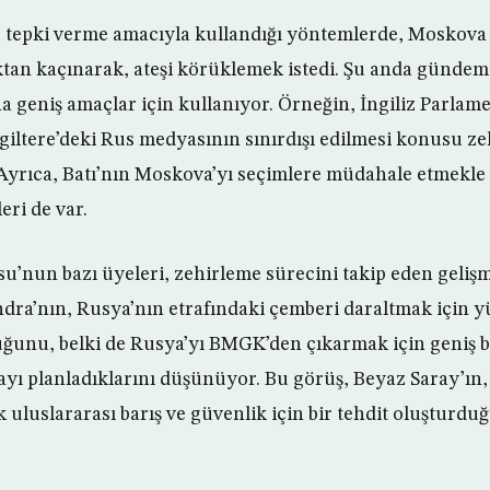
 tepki verme amacıyla kullandığı yöntemlerde, Moskova 
ktan kaçınarak, ateşi körüklemek istedi. Şu anda günde
geniş amaçlar için kullanıyor. Örneğin, İngiliz Parlam
iltere’deki Rus medyasının sınırdışı edilmesi konusu ze
. Ayrıca, Batı’nın Moskova’yı seçimlere müdahale etmekle
eri de var.
’nun bazı üyeleri, zehirleme sürecini takip eden gelişm
ra’nın, Rusya’nın etrafındaki çemberi daraltmak için y
uğunu, belki de Rusya’yı BMGK’den çıkarmak için geniş bi
ı planladıklarını düşünüyor. Bu görüş, Beyaz Saray’ın
k uluslararası barış ve güvenlik için bir tehdit oluşturduğu