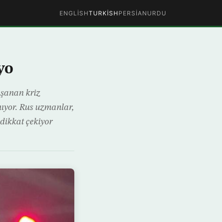
ENGLISH
TURKISH
PERSIAN
URDU
yo
aşanan kriz
nıyor. Rus uzmanlar,
 dikkat çekiyor