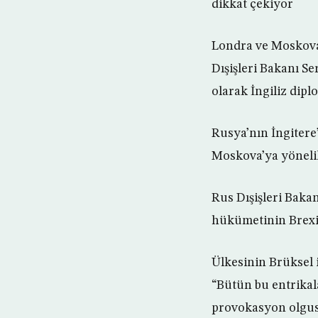
dikkat çekiyor
Londra ve Moskova 
Dışişleri Bakanı S
olarak İngiliz dipl
Rusya’nın İngitere
Moskova’ya yönelik
Rus Dışişleri Bakan
hükümetinin Brexit
Ülkesinin Brüksel 
“Bütün bu entrikal
provokasyon olgus