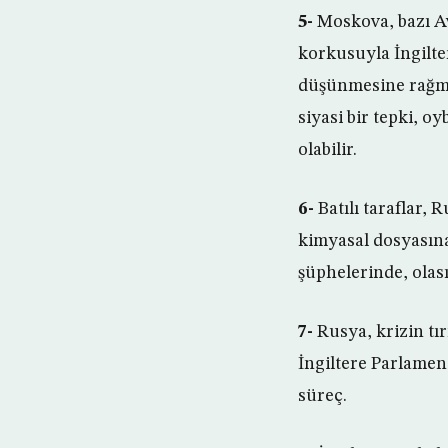
5-
Moskova, bazı Av
korkusuyla İngilte
düşünmesine rağme
siyasi bir tepki, o
olabilir.
6-
Batılı taraflar,
kimyasal dosyasına
şüphelerinde, olası
7-
Rusya, krizin tı
İngiltere Parlamen
süreç.