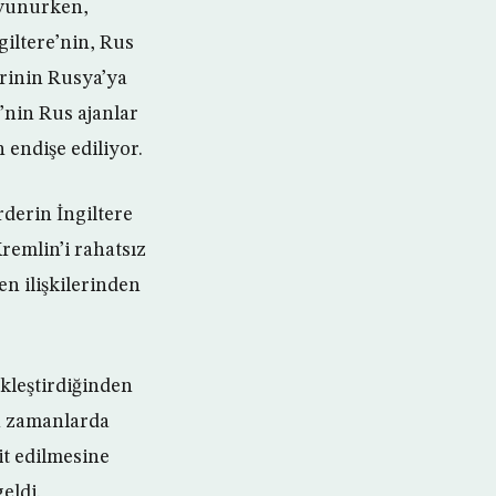
avunurken,
giltere’nin, Rus
erinin Rusya’ya
’nin Rus ajanlar
 endişe ediliyor.
derin İngiltere
remlin’i rahatsız
en ilişkilerinden
ekleştirdiğinden
on zamanlarda
it edilmesine
eldi.