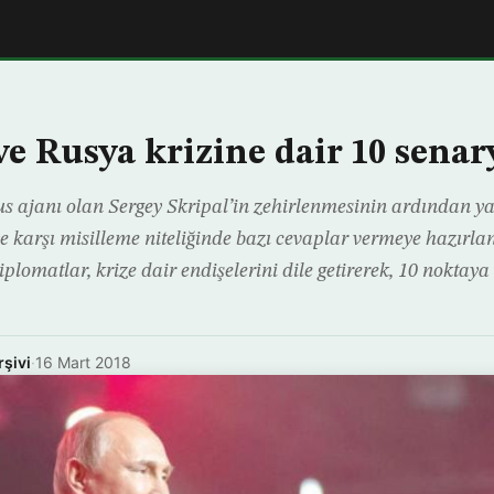
ve Rusya krizine dair 10 senar
us ajanı olan Sergey Skripal’in zehirlenmesinin ardından y
ye karşı misilleme niteliğinde bazı cevaplar vermeye hazırla
plomatlar, krize dair endişelerini dile getirerek, 10 noktaya
rşivi
·
16 Mart 2018