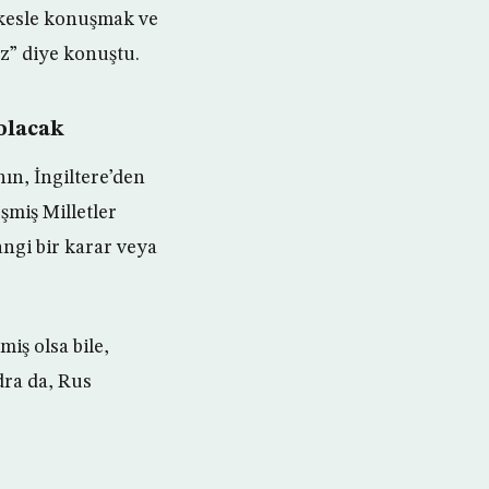
rkesle konuşmak ve
z” diye konuştu.
 olacak
ın, İngiltere’den
şmiş Milletler
ngi bir karar veya
miş olsa bile,
ra da, Rus