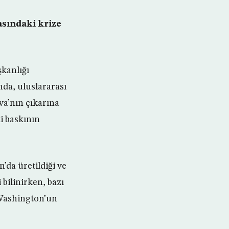
asındaki krize
şkanlığı
da, uluslararası
a’nın çıkarına
i baskının
’da üretildiği ve
bilinirken, bazı
 Washington’un