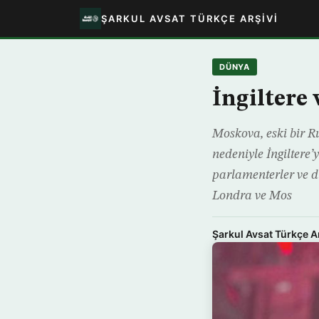
ŞARKUL AVSAT TÜRKÇE ARŞIVI
DÜNYA
İngiltere 
Moskova, eski bir R
nedeniyle İngiltere’
parlamenterler ve di
Londra ve Mos
Şarkul Avsat Türkçe A