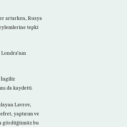
ler artarken, Rusya
eylemlerine tepki
, Londra’nın
İngiliz
nı da kaydetti.
ulayan Lavrov,
fret, yaptırım ve
den gördüğümüz bu