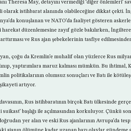
anı Theresa May, detayını vermediği ‘diğer önlemleri’ s
li olarak istihbarat alanında olabileceğine dikkat çekti. İn
onya’da konuşlanan ve NATO’da faaliyet gösteren askerl
i harekat düzenlemesine zayıf gözle bakılırken, İngiltere
arttırması ve Rus ajan şebekelerinin tasfiye edilmesinden
ayan, çoğu da Kremlin’e muhalif olan yüzlerce Rus milyar
lınıp, yaptırımlara maruz kalması mümkün. Bu ihtimal, K
in politikalarının olumsuz sonuçları ve Batı ile kötüleş
şikayeti artıyor.
davasının, Rus istihbaratının birçok Batı ülkesinde gerç
si suikast’ başlığı ile açılmasından korkuluyor. Çünkü s
doğrudan yer alan ve eski Rus ajanlarının Avrupa’da tesp
ski ajanın ölümüne kadar uzanan bazı olaylar gündeme g