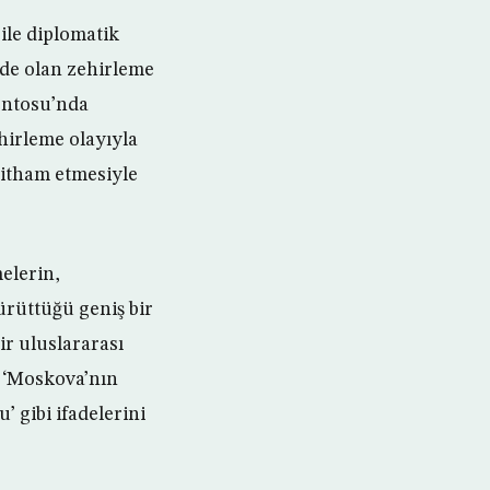
ile diplomatik
mde olan zehirleme
entosu’nda
hirleme olayıyla
 itham etmesiyle
elerin,
ürüttüğü geniş bir
r uluslararası
, ‘Moskova’nın
’ gibi ifadelerini