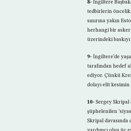
8-
İngiltere Başbak
tedbirlerin öncelik
sınırına yakın Est
herhangi bir asker
üzerindeki baskıyı 
9-
İngiltere’de yaş
tarafından hedef a
ediyor. Çünkü Kreml
dolayı elit kesimin 
10-
Sergey Skripal 
şüphelenilen ‘siya
Skripal davasında 
yardımcı olan üç e