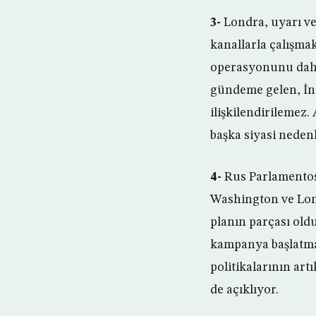
3-
Londra, uyarı ve
kanallarla çalışma
operasyonunu daha 
gündeme gelen, İng
ilişkilendirilemez
başka siyasi nedenl
4-
Rus Parlamentosu
Washington ve Lond
planın parçası old
kampanya başlatmay
politikalarının artı
de açıklıyor.