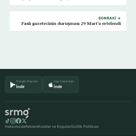
SONRAKI →
Faslı gazetecinin duruşması 29 Mart’a ertelendi
Google Play'de
App Store'dan
İndir
İndir
Hakkımızda
Reklam
Kurallar ve Koşullar
Gizlilik Politikası