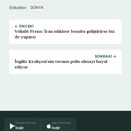
Etiketler:
DÜNYA
← ÖNCEKI
Veliaht Prens: İran nükleer bomba geliştirirse biz
de yaparız
SONRAKI →
İngiliz Kraliçesi’nin torunu polis olmayı hayal
ediyor
Google Play'de
App Store'dan
İndir
İndir