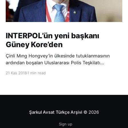
INTERPOL’ün yeni başkanı
Güney Kore’den
Çinli Mıng Hongvey’in ülkesinde tutuklanmasının
ardından boşalan Uluslararası Polis Teşkilatı
(INTERPOL) Başkanlığına Güney Koreli Kim Jong Yang
21 Kas 2018
1 min read
seçildi. INTERPOL Genel Kurulu’nun Dubai’deki
toplantısında yapılan seçimde, oyların 3’te 2’sini
kazanan Kim, teşkilatın yeni
Şarkul Avsat Türkçe Arşivi
© 2026
Sign up