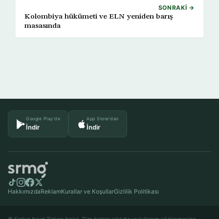
SONRAKI →
Kolombiya hükümeti ve ELN yeniden barış
masasında
Google Play'de
App Store'dan
İndir
İndir
Hakkımızda
Reklam
Kurallar ve Koşullar
Gizlilik Politikası
© Şarkul Avsat Türkçe Arşivi. Tüm haklar saklıdır ve kullanım sözleşmesine