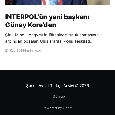
INTERPOL’ün yeni başkanı
Güney Kore’den
Çinli Mıng Hongvey’in ülkesinde tutuklanmasının
ardından boşalan Uluslararası Polis Teşkilatı
(INTERPOL) Başkanlığına Güney Koreli Kim Jong Yang
21 Kas 2018
1 min read
seçildi. INTERPOL Genel Kurulu’nun Dubai’deki
toplantısında yapılan seçimde, oyların 3’te 2’sini
kazanan Kim, teşkilatın yeni
Şarkul Avsat Türkçe Arşivi
© 2026
Sign up
Powered by Ghost