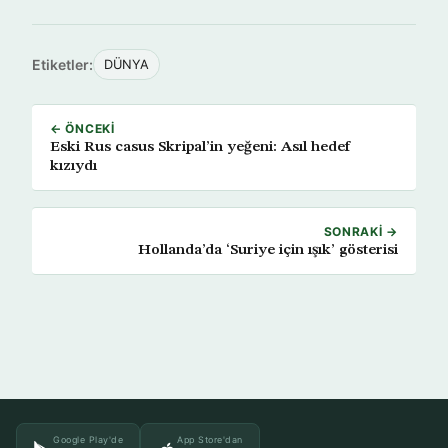
Etiketler:
DÜNYA
← ÖNCEKI
Eski Rus casus Skripal’in yeğeni: Asıl hedef
kızıydı
SONRAKI →
Hollanda’da ‘Suriye için ışık’ gösterisi
Google Play'de
App Store'dan