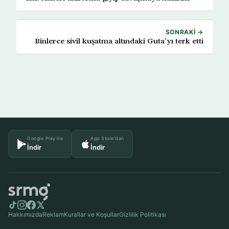
SONRAKI →
Binlerce sivil kuşatma altındaki Guta’yı terk etti
Google Play'de
App Store'dan
İndir
İndir
Hakkımızda
Reklam
Kurallar ve Koşullar
Gizlilik Politikası