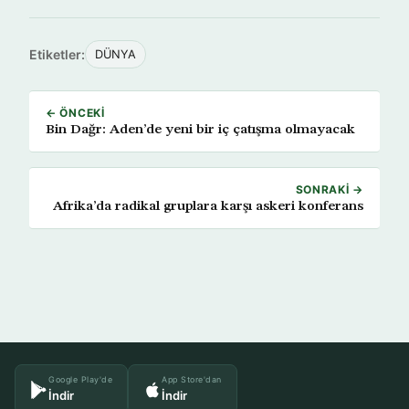
Etiketler:
DÜNYA
← ÖNCEKI
Bin Dağr: Aden’de yeni bir iç çatışma olmayacak
SONRAKI →
Afrika’da radikal gruplara karşı askeri konferans
Google Play'de
App Store'dan
İndir
İndir