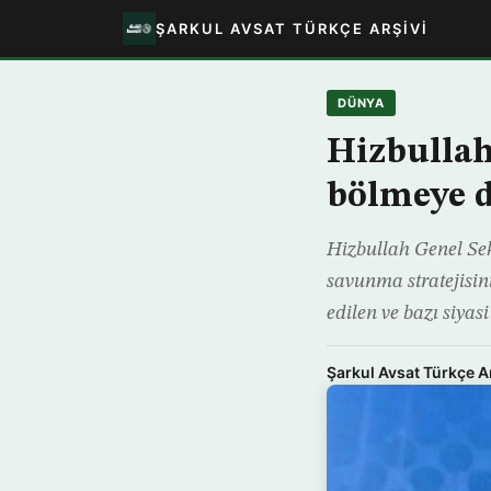
ŞARKUL AVSAT TÜRKÇE ARŞIVI
DÜNYA
Hizbullah
bölmeye 
Hizbullah Genel Se
savunma stratejisin
edilen ve bazı siyas
Şarkul Avsat Türkçe A