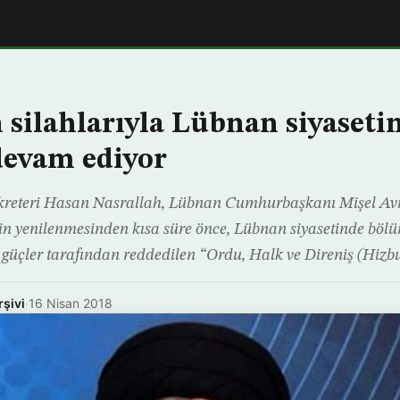
 silahlarıyla Lübnan siyaseti
devam ediyor
kreteri Hasan Nasrallah, Lübnan Cumhurbaşkanı Mişel Avn’ı
in yenilenmesinden kısa süre önce, Lübnan siyasetinde bö
i güçler tarafından reddedilen “Ordu, Halk ve Direniş (Hizbu
rşivi
·
16 Nisan 2018