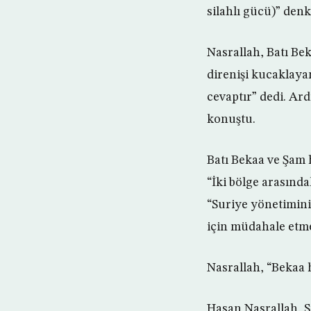
silahlı gücü)” denk
Nasrallah, Batı Be
direnişi kucaklaya
cevaptır” dedi. Ard
konuştu.
Batı Bekaa ve Şam 
“İki bölge arasınd
“Suriye yönetimini
için müdahale etme
Nasrallah, “Bekaa 
Hasan Nasrallah, S