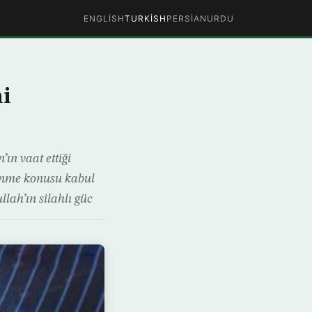
ENGLISH
TURKISH
PERSIAN
URDU
ni
n vaat ettiği
lünme konusu kabul
llah’ın silahlı güc