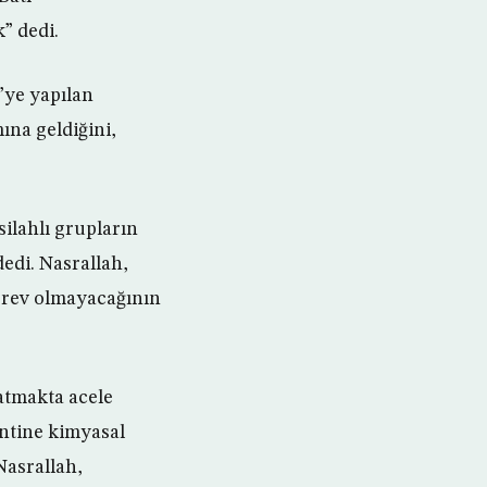
” dedi.
’ye yapılan
ına geldiğini,
silahlı grupların
dedi. Nasrallah,
görev olmayacağının
latmakta acele
ntine kimyasal
 Nasrallah,