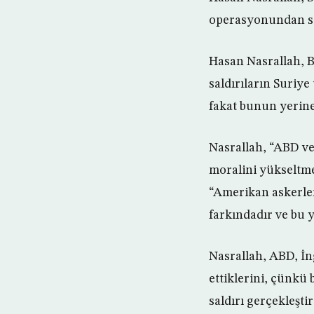
operasyonundan son
Hasan Nasrallah, B
saldırıların Suriy
fakat bunun yerine o
Nasrallah, “ABD ve 
moralini yükseltmey
“Amerikan askerler
farkındadır ve bu 
Nasrallah, ABD, İng
ettiklerini, çünk
saldırı gerçekleştir