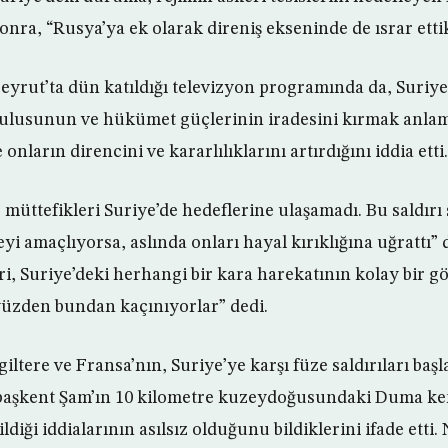
ra, “Rusya’ya ek olarak direniş ekseninde de ısrar ettik
eyrut’ta dün katıldığı televizyon programında da, Suriye
e ulusunun ve hükümet güçlerinin iradesini kırmak anlam
nların direncini ve kararlılıklarını artırdığını iddia etti.
müttefikleri Suriye’de hedeflerine ulaşamadı. Bu saldırı 
i amaçlıyorsa, aslında onları hayal kırıklığına uğrattı” 
i, Suriye’deki herhangi bir kara harekatının kolay bir 
yüzden bundan kaçınıyorlar” dedi.
iltere ve Fransa’nın, Suriye’ye karşı füze saldırıları baş
ü başkent Şam’ın 10 kilometre kuzeydoğusundaki Duma ke
ildiği iddialarının asılsız olduğunu bildiklerini ifade etti.