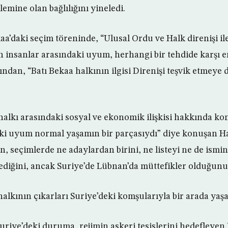
lemine olan bağlılığını yineledi.
kaa’daki seçim töreninde, “Ulusal Ordu ve Halk direnişi i
n insanlar arasındaki uyum, herhangi bir tehdide karşı e
ından, “Batı Bekaa halkının ilgisi Direnişi teşvik etmeye
halkı arasındaki sosyal ve ekonomik ilişkisi hakkında k
aki uyum normal yaşamın bir parçasıydı” diye konuşan H
n, seçimlerde ne adaylardan birini, ne listeyi ne de ismi
diğini, ancak Suriye’de Lübnan’da müttefikler olduğunu
halkının çıkarları Suriye’deki komşularıyla bir arada yaş
uriye’deki duruma, rejimin askeri tesislerini hedefleyen 