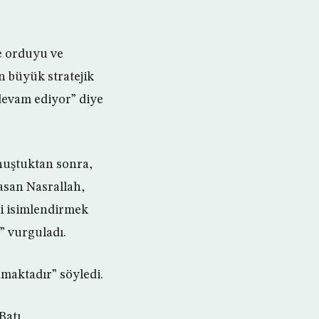
le orduyu ve
n büyük stratejik
 devam ediyor” diye
onuştuktan sonra,
asan Nasrallah,
ni isimlendirmek
” vurguladı.
amaktadır” söyledi.
Batı