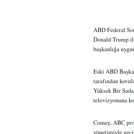
ABD Federal So
Donald Trump ile
başkanlığa uygun
Eski ABD Başkan
tarafından kovul
Yüksek Bir Sadak
televizyonuna k
Comey, ABC prog
yönetimiyle geçi