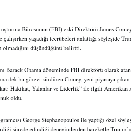
ruşturma Bürosunun (FBI) eski Direktörü James Come
 çalışırken yaşadığı tecrübeleri anlattığı söyleşide Tr
 olmadığını düşündüğünü belirtti.
ı Barack Obama döneminde FBI direktörü olarak ata
ana dek bu görevi sürdüren Comey, yeni piyasaya çıkan
at: Hakikat, Yalanlar ve Liderlik” ile ilgili Amerika
onuk oldu.
ramcısı George Stephanopoulos ile yaptığı özel söyle
rdiği sürede edindiği deneyimlerden hareketle Trump’ı