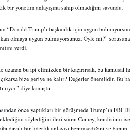
ik bir yönetim anlayışına sahip olmadığını savundu.
un “Donald Trump’ı başkanlık için uygun bulmuyorsun
aşkan olmaya uygun bulmuyorsunuz. Öyle mi?” sorusuna
ıtını verdi.
 uzanan bu ipi elimizden bir kaçırırsak, bu kamusal h
ıkarsa bize geriye ne kalır? Değerler önemlidir. Bu b
ıtmıyor.” diye konuştu.
sından önce yaptıkları bir görüşmede Trump’ın FBI D
beklediğini söylediğini ileri süren Comey, kendisinin is
ığa dayalı bir liderlik anlayışı benimsediğini ve bunun,