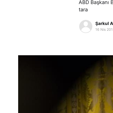
ABD Başkanı B
tara
Şarkul A
16 Nis 20