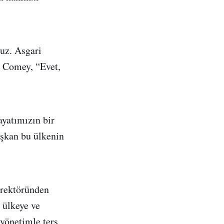
uz. Asgari
 Comey, “Evet,
ayatımızın bir
aşkan bu ülkenin
irektöründen
e ülkeye ve
 yönetimle ters