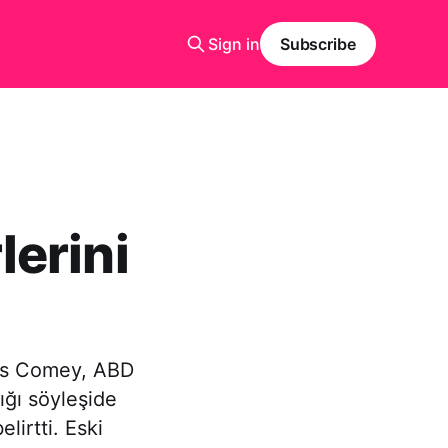
Sign in
Subscribe
erini
mes Comey, ABD
ığı söyleşide
irtti. Eski