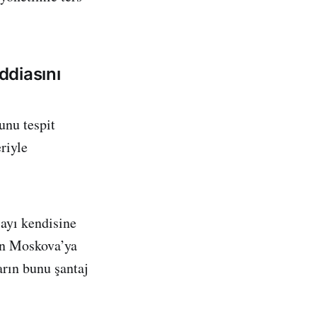
ddiasını
unu tespit
riyle
ayı kendisine
in Moskova’ya
arın bunu şantaj