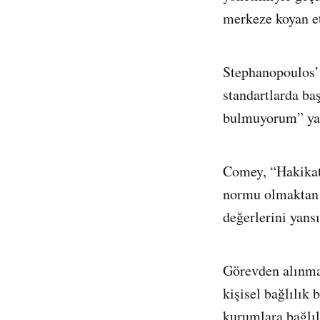
merkeze koyan et
Stephanopoulos’
standartlarda b
bulmuyorum” yan
Comey, “Hakikate
normu olmaktan ç
değerlerini yans
Görevden alınma
kişisel bağlılık 
kurumlara bağlıl