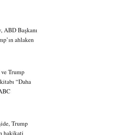
y, ABD Başkanı
ump’ın ahlaken
n ve Trump
 kitabı “Daha
n ABC
şide, Trump
n hakikati