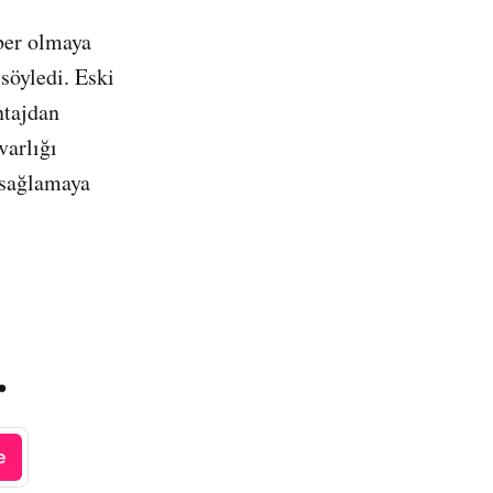
ber olmaya
söyledi. Eski
ntajdan
varlığı
 sağlamaya
.
e