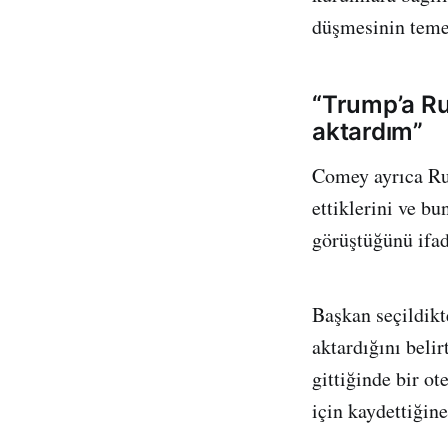
düşmesinin teme
“Trump’a Rus
aktardım”
Comey ayrıca Rus
ettiklerini ve b
görüştüğünü ifade
Başkan seçildikt
aktardığını beli
gittiğinde bir ot
için kaydettiğine