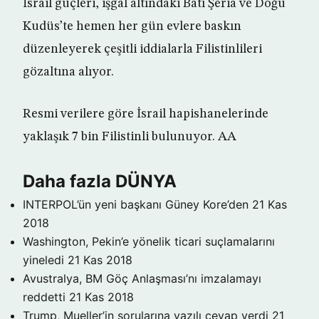
İsrail güçleri, işgal altındaki Batı Şeria ve Doğu
Kudüs’te hemen her gün evlere baskın
düzenleyerek çeşitli iddialarla Filistinlileri
gözaltına alıyor.
Resmi verilere göre İsrail hapishanelerinde
yaklaşık 7 bin Filistinli bulunuyor. AA
Daha fazla DÜNYA
INTERPOL’ün yeni başkanı Güney Kore’den
21 Kas
2018
Washington, Pekin’e yönelik ticari suçlamalarını
yineledi
21 Kas 2018
Avustralya, BM Göç Anlaşması’nı imzalamayı
reddetti
21 Kas 2018
Trump, Mueller’in sorularına yazılı cevap verdi
21