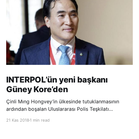
INTERPOL’ün yeni başkanı
Güney Kore’den
Çinli Mıng Hongvey’in ülkesinde tutuklanmasının
ardından boşalan Uluslararası Polis Teşkilatı
(INTERPOL) Başkanlığına Güney Koreli Kim Jong Yang
21 Kas 2018
1 min read
seçildi. INTERPOL Genel Kurulu’nun Dubai’deki
toplantısında yapılan seçimde, oyların 3’te 2’sini
kazanan Kim, teşkilatın yeni