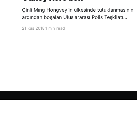
Çinli Mıng Hongvey’in ülkesinde tutuklanmasının
ardından boşalan Uluslararası Polis Teşkilatı
(INTERPOL) Başkanlığına Güney Koreli Kim
21 Kas 2018
1 min read
Jong Yang seçildi. INTERPOL Genel Kurulu’nun
Dubai’deki toplantısında yapılan seçimde,
oyların 3’te 2’sini kazanan Kim, teşkilatın yeni
Şarkul Avsat Türkçe Arşivi
© 2026