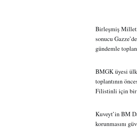
Birleşmiş Mille
sonucu Gazze’de 
gündemle toplan
BMGK üyesi ülke
toplantının önce
Filistinli için b
Kuveyt’in BM Da
korunmasını güve