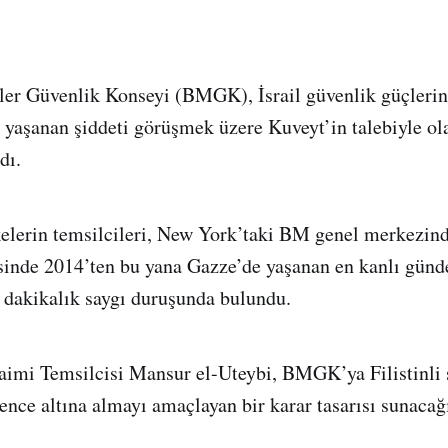
tler Güvenlik Konseyi (BMGK), İsrail güvenlik güçleri
yaşanan şiddeti görüşmek üzere Kuveyt’in talebiyle ol
dı.
lerin temsilcileri, New York’taki BM genel merkezind
sinde 2014’ten bu yana Gazze’de yaşanan en kanlı günd
ir dakikalık saygı duruşunda bulundu.
imi Temsilcisi Mansur el-Uteybi, BMGK’ya Filistinli s
nce altına almayı amaçlayan bir karar tasarısı sunacağı