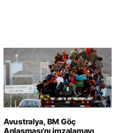
Avustralya, BM Göç
Anlaşması’nı imzalamayı