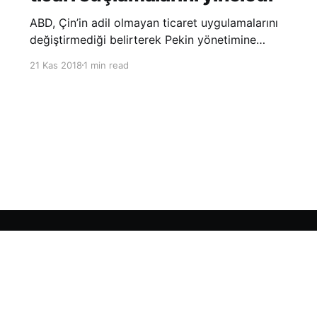
ABD, Çin’in adil olmayan ticaret uygulamalarını
değiştirmediği belirterek Pekin yönetimine
yönelik suçlamalarını yineledi. ABD Ticaret
21 Kas 2018
1 min read
Temsilciliği’nin Çin’in fikri mülkiyet ve teknoloji
transfer politikalarına dair hazırladığı ‘Section
301’ adlı soruşturma raporunun güncellenmiş
halinde
Sign up