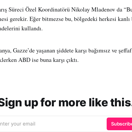
ış Süreci Özel Koordinatörü Nikolay Mladenov da “Bu
si gerekir. Eğer bitmezse bu, bölgedeki herkesi kanlı 
adelerini kullandı.
anya, Gazze’de yaşanan şiddete karşı bağımsız ve şeffaf
klerken ABD ise buna karşı çıktı.
Sign up for more like this
nter your email
Subscrib