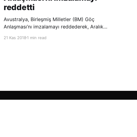
reddetti
Avustralya, Birleşmiş Milletler (BM) Göç
Anlaşması’nı imzalamayı reddederek, Aralık
ayında Fas’ta düzenlenecek olan uluslararası
21 Kas 2018
1 min read
konferansta BM üyesi ülkeler tarafından
imzalanması beklenen Küresel Göç
Sözleşmesi’ne katılmayacağını açıklayan
ülkelerin yer aldığı uzun listeye dahil oldu.
Powered by Ghost