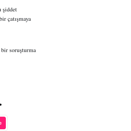
 şiddet
bir çatışmaya
 bir soruşturma
.
e