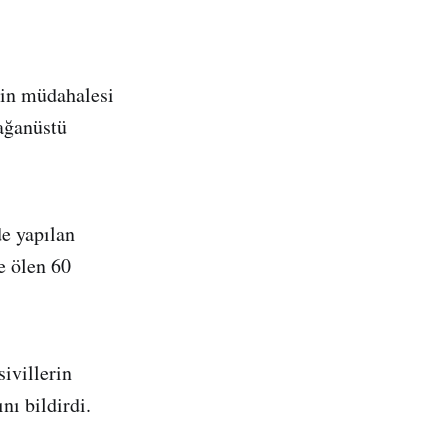
nin müdahalesi
ağanüstü
e yapılan
e ölen 60
ivillerin
nı bildirdi.