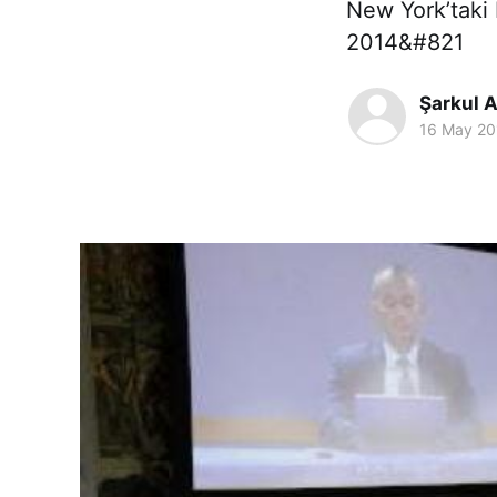
New York’taki
2014&#821
Şarkul A
16 May 20