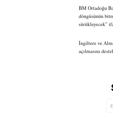
BM Ortadoğu Bar
döngüsünün bitme
sürükleyecek” if
İngiltere ve Alm
açılmasını deste
E