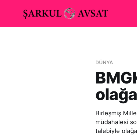
DÜNYA
BMGK
olağa
Birleşmiş Mill
müdahalesi so
talebiyle olağ