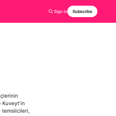
Sign in
Subscribe
çlerinin
 Kuveyt’in
temsilcileri,