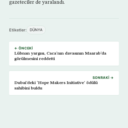
gazeteciler de yaralandı.
Etiketler:
DÜNYA
← ÖNCEKI
Lübnan yargısı, Caca’nın davasının Maarab’da
görülmesini reddetti
SONRAKI →
Dubai’deki ‘Hope Makers Initiative’ ödülü
sahibini buldu