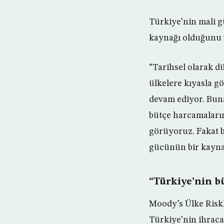
Türkiye’nin mali g
kaynağı olduğunu 
“Tarihsel olarak dü
ülkelere kıyasla g
devam ediyor. Bun
bütçe harcamaların
görüyoruz. Fakat 
gücünün bir kayna
“Türkiye’nin b
Moody’s Ülke Ris
Türkiye’nin ihraca