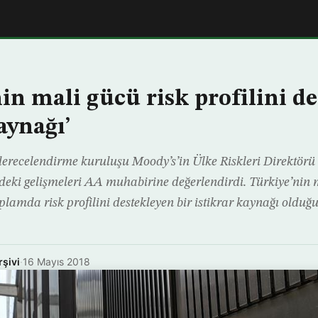
nin mali gücü risk profilini d
aynağı’
derecelendirme kuruluşu Moody’s’in Ülke Riskleri Direktörü
eki gelişmeleri AA muhabirine değerlendirdi. Türkiye’nin 
oplamda risk profilini destekleyen bir istikrar kaynağı oldu
rşivi
·
16 Mayıs 2018