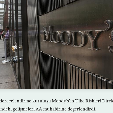
 derecelendirme kuruluşu Moody’s’in Ülke Riskleri Dire
ndeki gelişmeleri AA muhabirine değerlendirdi.