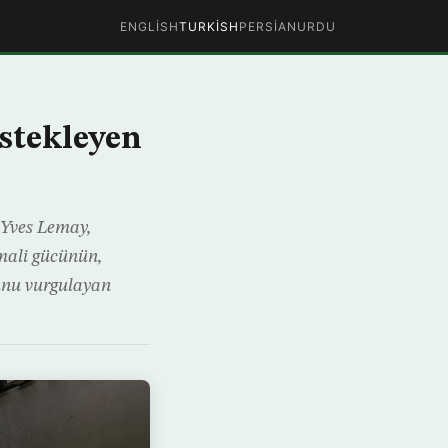
ENGLISH
TURKISH
PERSIAN
URDU
estekleyen
 Yves Lemay,
mali gücünün,
ğunu vurgulayan