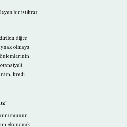
eyen bir istikrar
dirilen diğer
kaynak olmaya
önlemlerinin
otansiyeli
ünün, kredi
uz”
görünümünün
’nın ekonomik