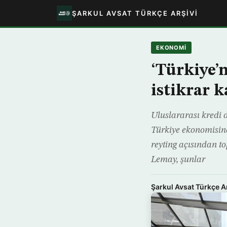
ŞARKUL AVSAT TÜRKÇE ARŞIVI
EKONOMİ
‘Türkiye’
istikrar k
Uluslararası kredi 
Türkiye ekonomisind
reyting açısından t
Lemay, şunlar
Şarkul Avsat Türkçe A