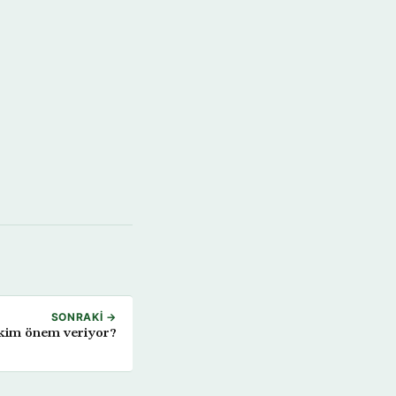
SONRAKI →
n kim önem veriyor?