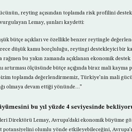
ücünün, reyting açısından toplamda risk profilini destekl
vurgulayan Lemay, şunları kaydetti:
şük bütçe açıkları ve özellikle benzer reytingle değerlen
örece düşük kamu borçluluğu, reytingi destekleyici bir 
a rağmen bu yakın zamanda açıklanan ekonomik destek 
ı artırması ölçüsünde bütçe açığında biraz mali kayma p
bizim toplamda değerlendirmemiz, Türkiye’nin mali güc
ğı olmaya devam ettiği yönünde…”
üyümesini bu yıl yüzde 4 seviyesinde bekliyor
kleri Direktörü Lemay, Avrupa’daki ekonomik büyüme 
t potansiyelini olumlu yönde etkileyebileceğini, Avrupa