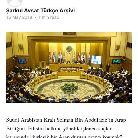
Şarkul Avsat Türkçe Arşivi
16 May 2018
•
1 min read
Suudi Arabistan Kralı Selman Bin Abdulaziz’in Arap
Birliğini, Filistin halkına yönelik işlenen suçlar
karşısında “birleşik bir Arap duruşu ortaya koymak”