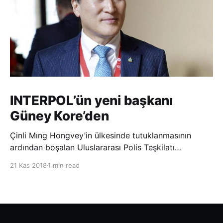
INTERPOL’ün yeni başkanı
Güney Kore’den
Çinli Mıng Hongvey’in ülkesinde tutuklanmasının
ardından boşalan Uluslararası Polis Teşkilatı
(INTERPOL) Başkanlığına Güney Koreli Kim Jong Yang
21 Kas 2018
1 min read
seçildi. INTERPOL Genel Kurulu’nun Dubai’deki
toplantısında yapılan seçimde, oyların 3’te 2’sini
kazanan Kim, teşkilatın yeni