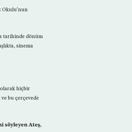
az Okulu’nun
ema tarihinde dönüm
şlıkta, sinema
 olarak hiçbir
ı ve bu çerçevede
ni söyleyen Ateş,