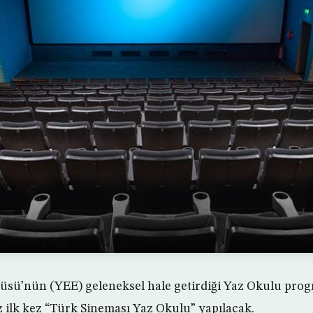
üsü’nün (YEE) geleneksel hale getirdiği Yaz Okulu prog
 ilk kez “Türk Sineması Yaz Okulu” yapılacak.