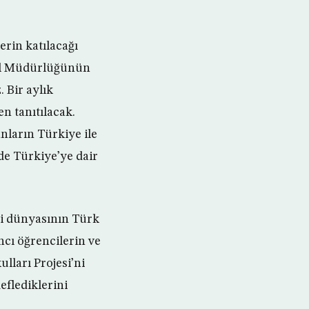
rin katılacağı
el Müdürlüğünün
. Bir aylık
n tanıtılacak.
nların Türkiye ile
nde Türkiye’ye dair
emi dünyasının Türk
ncı öğrencilerin ve
ulları Projesi’ni
deflediklerini