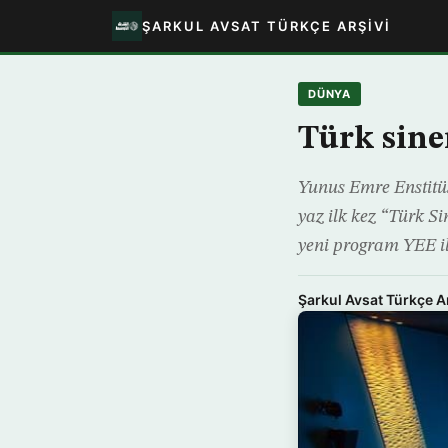
ŞARKUL AVSAT TÜRKÇE ARŞIVI
DÜNYA
Türk sine
Yunus Emre Enstitüs
yaz ilk kez “Türk 
yeni program YEE ile
Şarkul Avsat Türkçe A