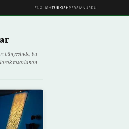
ENGLISH
TURKISH
PERSIAN
URDU
ar
rı bünyesinde, bu
olarak tasarlanan