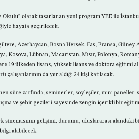
 Okulu” olarak tasarlanan yeni program YEE ile İstanbu
iğiyle hayata geçirilecek.
ltere, Azerbaycan, Bosna Hersek, Fas, Fransa, Güney Af
alya, Kosova, Lübnan, Macaristan, Mısır, Polonya, Roman
ere 19 ülkeden lisans, yüksek lisans ve doktora eğitimi a
rü çalışanlarının da yer aldığı 24 kişi katılacak.
enen süre zarfında, seminerler, söyleşiler, mini paneller, 
ma ve şehir gezileri sayesinde zengin içerikli bir eğitim
rk sinemasının gelişimi, durumu, uluslararası alandaki bil
bilgi alabilecek.