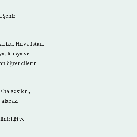
l Şehir
rika, Hırvatistan,
ya, Rusya ve
lan öğrencilerin
saha gezileri,
 alacak.
inirliği ve