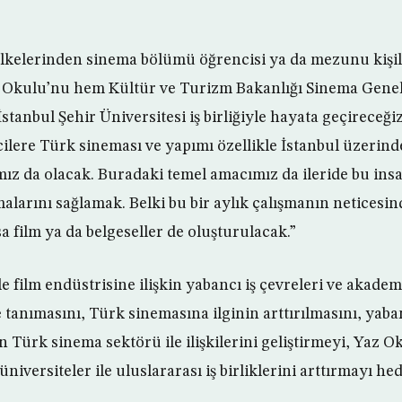
lkelerinden sinema bölümü öğrencisi ya da mezunu kişile
 Okulu’nu hem Kültür ve Turizm Bakanlığı Sinema Gen
stanbul Şehir Üniversitesi iş birliğiyle hayata geçireceğiz
lere Türk sineması ve yapımı özellikle İstanbul üzerinde
mız da olacak. Buradaki temel amacımız da ileride bu insa
malarını sağlamak. Belki bu bir aylık çalışmanın neticesi
sa film ya da belgeseller de oluşturulacak.”
e film endüstrisine ilişkin yabancı iş çevreleri ve akad
 tanımasını, Türk sinemasına ilginin arttırılmasını, yaba
 Türk sinema sektörü ile ilişkilerini geliştirmeyi, Yaz Ok
niversiteler ile uluslararası iş birliklerini arttırmayı he