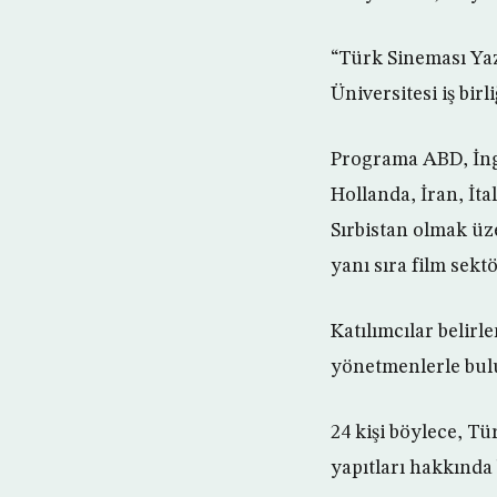
“Türk Sineması Yaz
Üniversitesi iş birl
Programa ABD, İngi
Hollanda, İran, İt
Sırbistan olmak üz
yanı sıra film sektö
Katılımcılar belirl
yönetmenlerle buluş
24 kişi böylece, Tü
yapıtları hakkında 