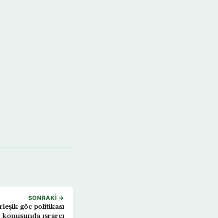
SONRAKI →
leşik göç politikası
konusunda ısrarcı