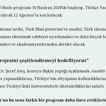
 Okulu programı 30 Haziran 2018’de başlayıp, Türkçe Y
ı olarak 12 Ağustos’ta son bulacak.
sinema tarihi, Türk filmi gösterimi ve analizi, Türk sin
neması ekseninde edebiyat uyarlamaları ve daha birçok ba
simleri ve akademisyenlerinden dersler alacak.
rojesini çeşitlendirmeyi hedefliyoruz”
r. Şeref Ateş, konuya ilişkin yaptığı açıklamada, enstitü
ına yapmadıklarını, Türkiye’nin altyapısını kullandıkların
u Türkiye’deki üniversitelerle düzenlediklerini anlattı.
na bu sene farklı bir program daha ilave ettikleri