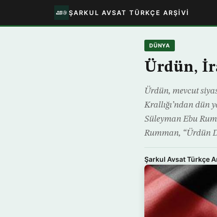
ŞARKUL AVSAT TÜRKÇE ARŞIVI
DÜNYA
Ürdün, İr
Ürdün, mevcut siyas
Krallığı’ndan dün y
Süleyman Ebu Rumma
Rumman, “Ürdün Dış
Şarkul Avsat Türkçe A