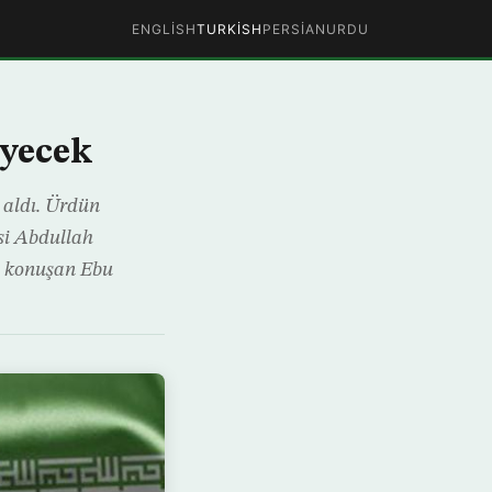
ENGLISH
TURKISH
PERSIAN
URDU
eyecek
 aldı. Ürdün
si Abdullah
a konuşan Ebu