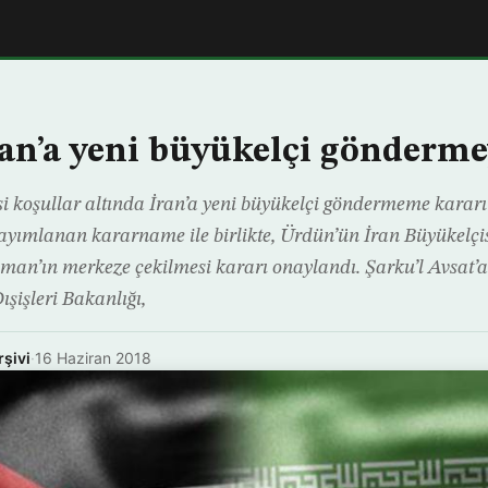
an’a yeni büyükelçi gönderm
i koşullar altında İran’a yeni büyükelçi göndermeme kararı
ayımlanan kararname ile birlikte, Ürdün’ün İran Büyükelçi
n’ın merkeze çekilmesi kararı onaylandı. Şarku’l Avsat’
işleri Bakanlığı,
rşivi
·
16 Haziran 2018