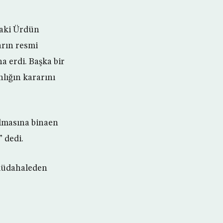
daki Ürdün
arın resmi
a erdi. Başka bir
ığın kararını
ılmasına binaen
” dedi.
 müdahaleden