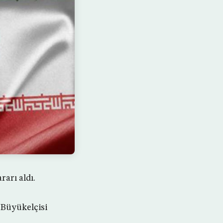
arı aldı.
 Büyükelçisi