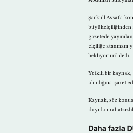
Abdullah Süleyman
Şarku’l Avsat’a k
büyükelçiliğinden m
gazetede yayımlanma
elçiliğe atanmam 
bekliyorum” dedi.
Yetkili bir kaynak
alındığına işaret e
Kaynak, söz konusu
duyulan rahatsızlı
Daha fazla 