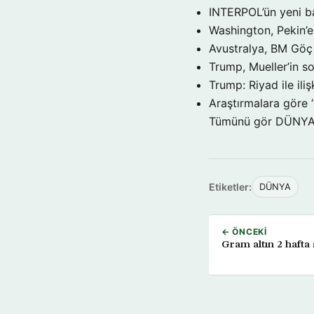
INTERPOL’ün yeni b
Washington, Pekin’e 
Avustralya, BM Göç 
Trump, Mueller’in so
Trump: Riyad ile il
Araştırmalara göre 
Tümünü gör DÜNY
Etiketler:
DÜNYA
← ÖNCEKI
Gram altın 2 hafta