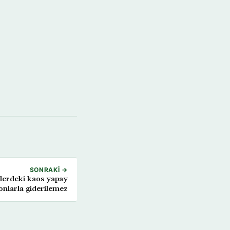
SONRAKI →
mlerdeki kaos yapay
onlarla giderilemez