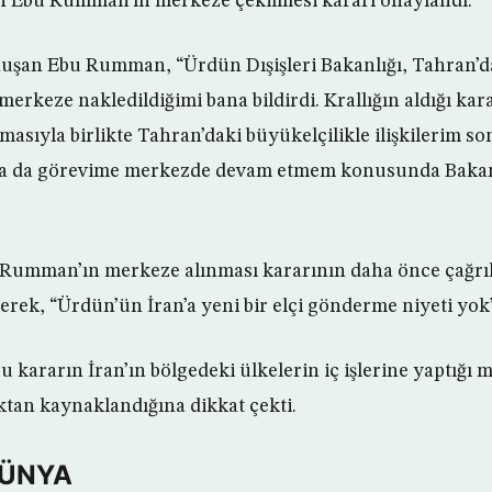
 Ebu Rumman’ın merkeze çekilmesi kararı onaylandı.
onuşan Ebu Rumman, “Ürdün Dışişleri Bakanlığı, Tahran’
erkeze nakledildiğimi bana bildirdi. Krallığın aldığı kar
sıyla birlikte Tahran’daki büyükelçilikle ilişkilerim son
ya da görevime merkezde devam etmem konusunda Bakanl
, Rumman’ın merkeze alınması kararının daha önce çağr
derek, “Ürdün’ün İran’a yeni bir elçi gönderme niyeti yok
 kararın İran’ın bölgedeki ülkelerin iç işlerine yaptığı
ktan kaynaklandığına dikkat çekti.
DÜNYA