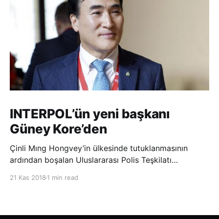
INTERPOL’ün yeni başkanı
Güney Kore’den
Çinli Mıng Hongvey’in ülkesinde tutuklanmasının
ardından boşalan Uluslararası Polis Teşkilatı
(INTERPOL) Başkanlığına Güney Koreli Kim Jong Yang
21 Kas 2018
1 min read
seçildi. INTERPOL Genel Kurulu’nun Dubai’deki
toplantısında yapılan seçimde, oyların 3’te 2’sini
kazanan Kim, teşkilatın yeni