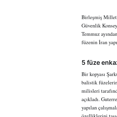
Birleşmiş Millet
Güvenlik Konseyi
Temmuz ayından b
füzenin İran yap
5 füze enkaz
Bir kopyası Şark
balistik füzeler
milisleri tarafı
açıkladı. Guterr
yapılan çalışmal
özelliklerini taş