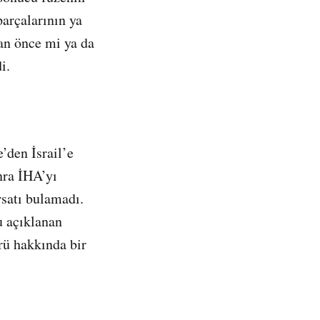
parçalarının ya
dan önce mi ya da
i.
e’den İsrail’e
nra İHA’yı
satı bulamadı.
u açıklanan
örü hakkında bir