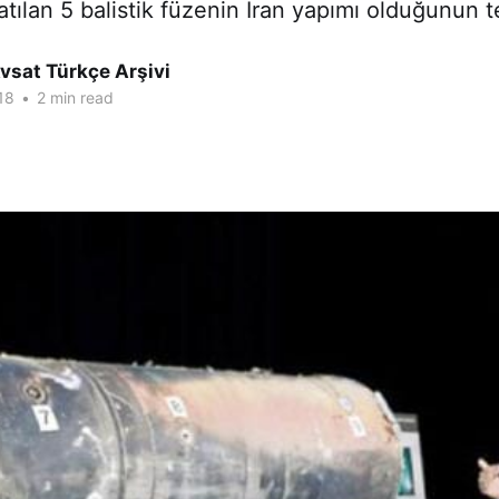
latılan 5 balistik füzenin İran yapımı olduğunun te
vsat Türkçe Arşivi
18
•
2 min read