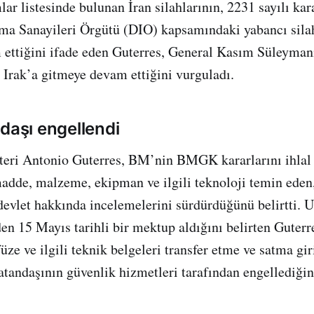
lar listesinde bulunan İran silahlarının, 2231 sayılı kar
ma Sanayileri Örgütü (DIO) kapsamındaki yabancı sila
ettiğini ifade eden Guterres, General Kasım Süleyman
Irak’a gitmeye devam ettiğini vurguladı.
ndaşı engellendi
eri Antonio Guterres, BM’nin BMGK kararlarını ihlal 
madde, malzeme, ekipman ve ilgili teknoloji temin eden
evlet hakkında incelemelerini sürdürdüğünü belirtti. 
en 15 Mayıs tarihli bir mektup aldığını belirten Guter
üze ve ilgili teknik belgeleri transfer etme ve satma gi
atandaşının güvenlik hizmetleri tarafından engellediğini