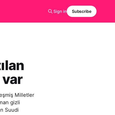
Sign in
Subscribe
tılan
 var
eşmiş Milletler
nan gizli
an Suudi