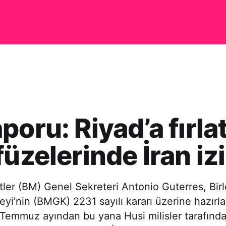
poru: Riyad’a fırla
füzelerinde İran izi
etler (BM) Genel Sekreteri Antonio Guterres, Birl
yi’nin (BMGK) 2231 sayılı kararı üzerine hazırla
 Temmuz ayından bu yana Husi milisler tarafınd