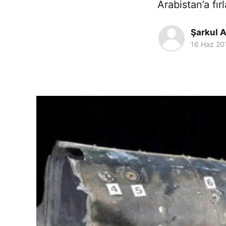
Arabistan’a fır
Şarkul A
16 Haz 20