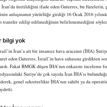
 İran’da üretildiğini ifade eden Guterres, bu füzelerin, 
ojinin anlaşmanın yürürlüğe girdiği 16 Ocak 2016 yılın
n transfer edilip edilmediğinin belirlenemediğini söyled
r bilgi yok
ail’in İran’a ait bir insansız hava aracının (İHA) Suriy
aret eden Guterres, İsrail’in hava sahasına girdikten so
ardı. Fakat BMGK düşen İHA’nın enkazını inceleme fır
edyasındaki Suriye’de çok sayıda İran İHA’sı bulunduğ
 ederek, genel sekreterlikte İHA’nın sahibi ya da operat
ydetti.