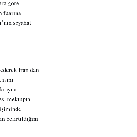
ara göre
h fuarına
i’nin seyahat
ederek İran’dan
, ismi
Ukrayna
res, mektupta
rişiminde
n belirtildiğini