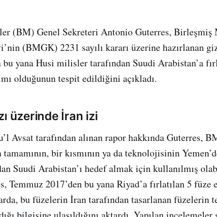
ler (BM) Genel Sekreteri Antonio Guterres, Birleşmiş 
’nin (BMGK) 2231 sayılı kararı üzerine hazırlanan giz
u yana Husi milisler tarafından Suudi Arabistan’a fırla
ımı olduğunun tespit edildiğini açıkladı.
ı üzerinde İran izi
u’l Avsat tarafından alınan rapor hakkında Guterres, 
in tamamının, bir kısmının ya da teknolojisinin Yemen’
ndan Suudi Arabistan’ı hedef almak için kullanılmış olab
es, Temmuz 2017’den bu yana Riyad’a fırlatılan 5 füze 
arda, bu füzelerin İran tarafından tasarlanan füzelerin 
ıdığı bilgisine ulaşıldığını aktardı. Yapılan incelemele