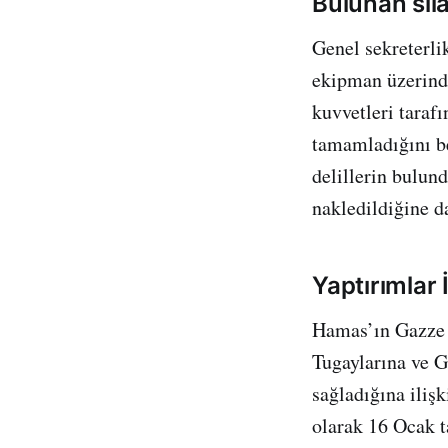
Bulunan sila
Genel sekreterli
ekipman üzerind
kuvvetleri taraf
tamamladığını be
delillerin bulun
nakledildiğine d
Yaptırımlar
Hamas’ın Gazze l
Tugaylarına ve G
sağladığına ilişk
olarak 16 Ocak t