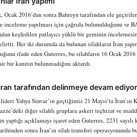
hlar İran yapımı
k, Ocak 2016’dan sonra Bahreyn tarafından ele geçirilen 
e inceleme yapılması için çağrıda bulunulduğunu ve BA
ından keşfedilen patlayıcı yüklü bir geminin incelemesi
lirtti. Her iki durumda da bulunan silahların İran yap
duğunu ifade eden Guterres, bu silahların 16 Ocak 2016
air bir kanıtın bulunmadığını aktardı.
 İran tarafından delinmeye devam ediyo
ideri Yahya Sinvar’ın geçtiğimiz 21 Mayıs’ta İran’ın
azze’deki diğer silahlı gruplara askeri teçhizat ve madd
in yaptığı açıklamayı işaret eden Guterres, 2231 sayılı 
arihinden sonra İran’ın silah transferi operasyonunda 