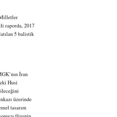
Milletler
li raporda, 2017
tılan 5 balistik
BMGK’nın İran
deki Husi
ileceğini
enkazı üzerinde
temel tasarım
r sonucu füzenin