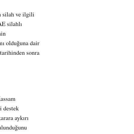
silah ve ilgili
E silahlı
nin
ımı olduğuna dair
 tarihinden sonra
r
 Kassam
i destek
karara aykırı
bulunduğunu