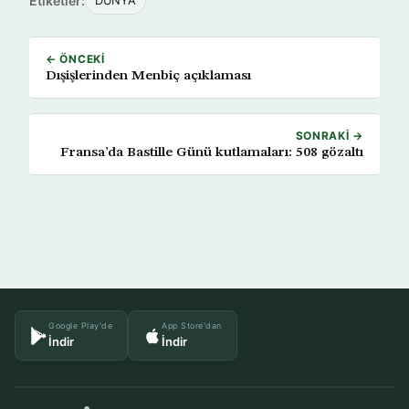
Etiketler:
DÜNYA
← ÖNCEKI
Dışişlerinden Menbiç açıklaması
SONRAKI →
Fransa’da Bastille Günü kutlamaları: 508 gözaltı
Google Play'de
App Store'dan
İndir
İndir