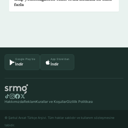
fazla
Google Play'de
App Store'dan
İndir
İndir
Hakkımızda
Reklam
Kurallar ve Koşullar
Gizlilik Politikası
© Şarkul Avsat Türkçe Arşivi. Tüm haklar saklıdır ve kullanım sözleşmesine
tabidir.