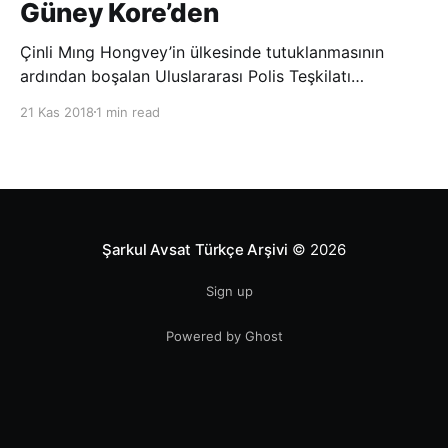
Güney Kore’den
Çinli Mıng Hongvey’in ülkesinde tutuklanmasının
ardından boşalan Uluslararası Polis Teşkilatı
(INTERPOL) Başkanlığına Güney Koreli Kim Jong Yang
21 Kas 2018
1 min read
seçildi. INTERPOL Genel Kurulu’nun Dubai’deki
toplantısında yapılan seçimde, oyların 3’te 2’sini
kazanan Kim, teşkilatın yeni
Şarkul Avsat Türkçe Arşivi
© 2026
Sign up
Powered by Ghost