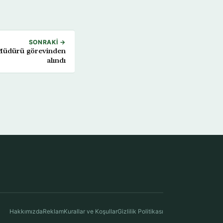
SONRAKI →
 Müdürü görevinden
alındı
Hakkımızda
Reklam
Kurallar ve Koşullar
Gizlilik Politikası