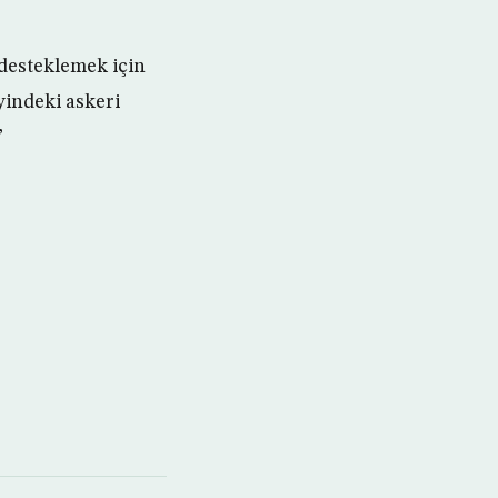
desteklemek için
yindeki askeri
”