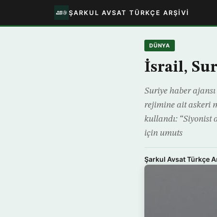
ŞARKUL AVSAT TÜRKÇE ARŞIVI
DÜNYA
İsrail, Su
Suriye haber ajans
rejimine ait askeri
kullandı: “Siyonist
için umuts
Şarkul Avsat Türkçe A