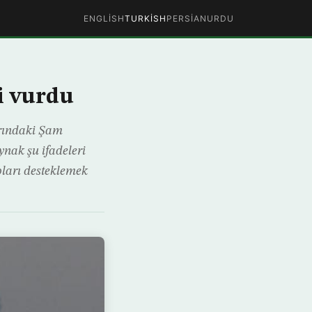
ENGLISH
TURKISH
PERSIAN
URDU
ni vurdu
arındaki Şam
ynak şu ifadeleri
pları desteklemek