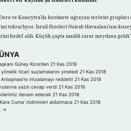
keri bir kaynak şu ifadeleri kullandı:
Dera ve Kuneytra’da hezimete uğrayan terörist grupları 
ni tekrarlıyor. İsrail füzeleri Nairab Havaalanı’nın kuze
rini hedef aldı. Küçük çapta maddi zarar meydana geldi.
DÜNYA
aşkanı Güney Kore’den
21 Kas 2018
yönelik ticari suçlamalarını yineledi
21 Kas 2018
Anlaşması’nı imzalamayı reddetti
21 Kas 2018
rularına yazılı cevap verdi
21 Kas 2018
işkilerimiz devam edecek
21 Kas 2018
‘Kara Cuma’ indirimleri aldatmaca
21 Kas 2018
A →