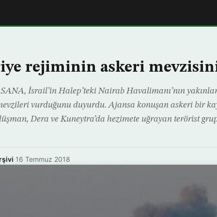
riye rejiminin askeri mevzisi
ı SANA, İsrail’in Halep’teki Nairab Havalimanı’nın yakınl
 mevzileri vurduğunu duyurdu. Ajansa konuşan askeri bir ka
 düşman, Dera ve Kuneytra’da hezimete uğrayan terörist gru
rşivi
·
16 Temmuz 2018