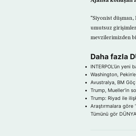
Ajansa konuşan as
“Siyonist düşman, 
umutsuz girişimleri
mevzilerimizden bi
Daha fazla 
INTERPOL’ün yeni b
Washington, Pekin’e 
Avustralya, BM Göç 
Trump, Mueller’in so
Trump: Riyad ile il
Araştırmalara göre 
Tümünü gör DÜNY