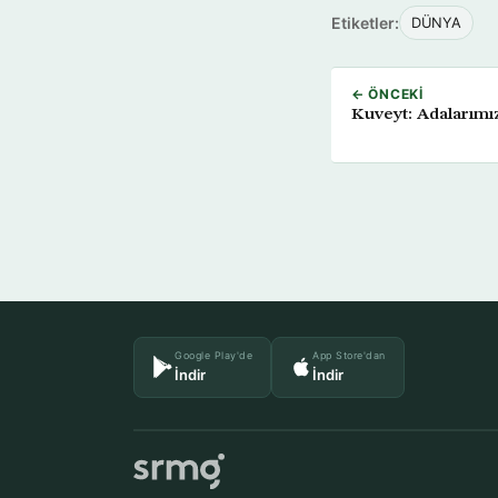
Etiketler:
DÜNYA
← ÖNCEKI
Kuveyt: Adalarımız
Google Play'de
App Store'dan
İndir
İndir