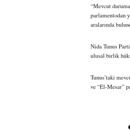
“Mevcut duruma 
parlamentodan ye
aralarında bulun
Nida Tunus Parti
ulusal birlik hük
Tunus’taki mevc
ve “El-Mesar” pa