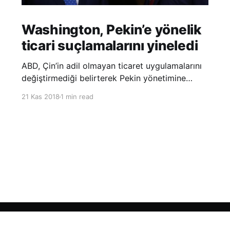
Washington, Pekin’e yönelik
ticari suçlamalarını yineledi
ABD, Çin’in adil olmayan ticaret uygulamalarını
değiştirmediği belirterek Pekin yönetimine
yönelik suçlamalarını yineledi. ABD Ticaret
21 Kas 2018
1 min read
Temsilciliği’nin Çin’in fikri mülkiyet ve teknoloji
transfer politikalarına dair hazırladığı ‘Section
301’ adlı soruşturma raporunun güncellenmiş
halinde