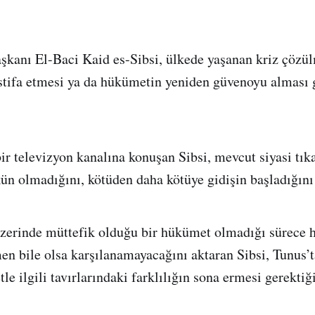
kanı El-Baci Kaid es-Sibsi, ülkede yaşanan kriz çöz
stifa etmesi ya da hükümetin yeniden güvenoyu alması 
bir televizyon kanalına konuşan Sibsi, mevcut siyasi tı
 olmadığını, kötüden daha kötüye gidişin başladığını b
üzerinde müttefik olduğu bir hükümet olmadığı sürece 
men bile olsa karşılanamayacağını aktaran Sibsi, Tunus’t
e ilgili tavırlarındaki farklılığın sona ermesi gerektiğin