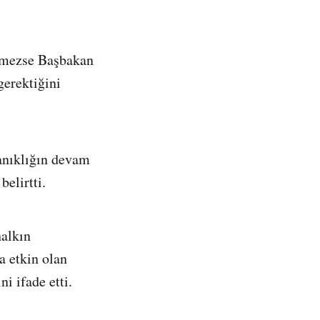
ülmezse Başbakan
gerektiğini
kanıklığın devam
elirtti.
halkın
a etkin olan
i ifade etti.