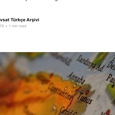
vsat Türkçe Arşivi
18
•
1 min read