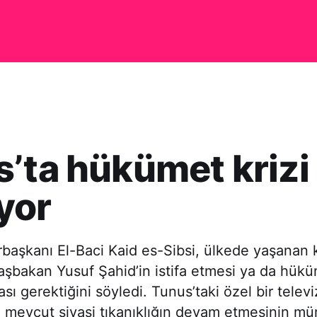
’ta hükümet krizi
yor
aşkanı El-Baci Kaid es-Sibsi, ülkede yaşanan k
şbakan Yusuf Şahid’in istifa etmesi ya da hük
ı gerektiğini söyledi. Tunus’taki özel bir telev
, mevcut siyasi tıkanıklığın devam etmesinin m