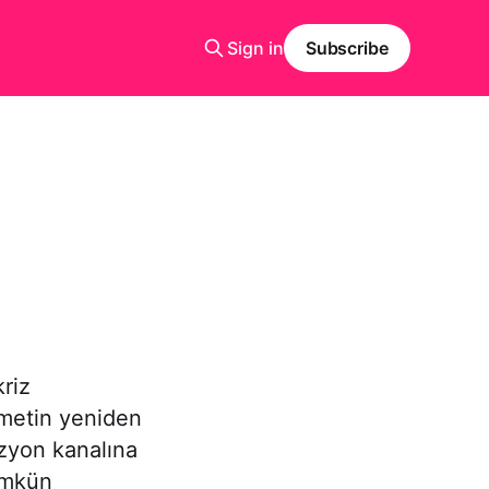
Sign in
Subscribe
riz
ümetin yeniden
izyon kanalına
ümkün