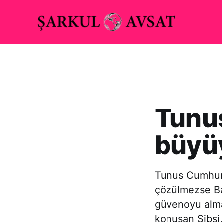
Tunus
büyü
Tunus Cumhurb
çözülmezse Ba
güvenoyu almas
konuşan Sibsi