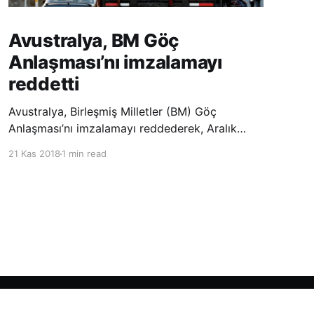
Avustralya, BM Göç
Anlaşması’nı imzalamayı
reddetti
Avustralya, Birleşmiş Milletler (BM) Göç
Anlaşması’nı imzalamayı reddederek, Aralık
ayında Fas’ta düzenlenecek olan uluslararası
21 Kas 2018
1 min read
konferansta BM üyesi ülkeler tarafından
imzalanması beklenen Küresel Göç
Sözleşmesi’ne katılmayacağını açıklayan
ülkelerin yer aldığı uzun listeye dahil oldu.