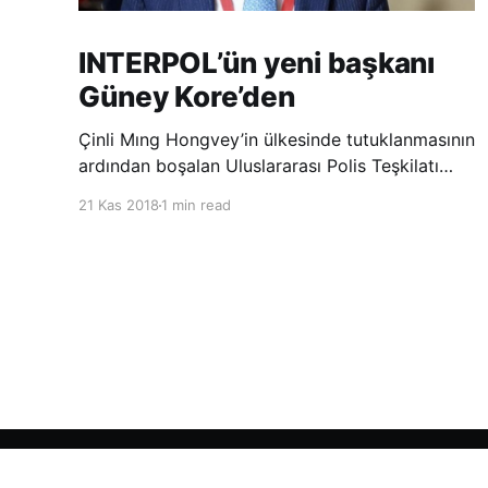
INTERPOL’ün yeni başkanı
Güney Kore’den
Çinli Mıng Hongvey’in ülkesinde tutuklanmasının
ardından boşalan Uluslararası Polis Teşkilatı
(INTERPOL) Başkanlığına Güney Koreli Kim
21 Kas 2018
1 min read
Jong Yang seçildi. INTERPOL Genel Kurulu’nun
Dubai’deki toplantısında yapılan seçimde,
oyların 3’te 2’sini kazanan Kim, teşkilatın yeni