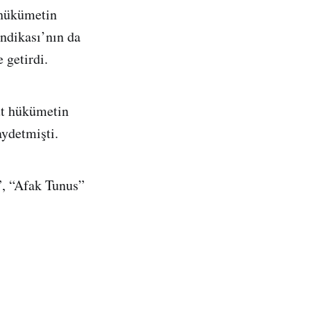
 hükümetin
ndikası’nın da
 getirdi.
ut hükümetin
aydetmişti.
”, “Afak Tunus”
.