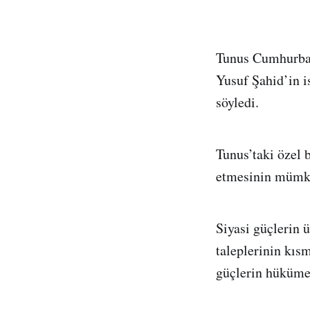
Tunus Cumhurbaş
Yusuf Şahid’in i
söyledi.
Tunus’taki özel 
etmesinin mümkün
Siyasi güçlerin 
taleplerinin kıs
güçlerin hükümetl