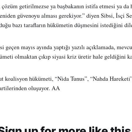
çözüm getirilmezse ya başbakanın istifa etmesi ya da
niden güvenoyu alması gerekiyor.” diyen Sibsi, İsçi Se
duğu bazı tarafların hükümetin düşmesini istediğini dile
si geçen mayıs ayında yaptığı yazılı açıklamada, mevc
ümeti olmaktan çıkıp siyasi kriz üretir hale geldiğini k
ut koalisyon hükümeti, “Nida Tunus”, “Nahda Hareketi
rtilerinden oluşuyor. AA
Sign up for more like this