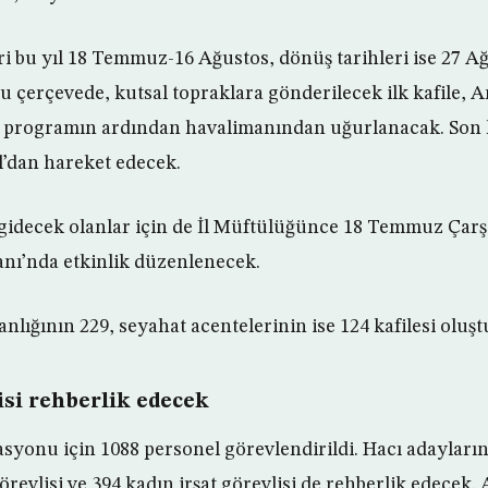
eri bu yıl 18 Temmuz-16 Ağustos, dönüş tarihleri ise 27 A
Bu çerçevede, kutsal topraklara gönderilecek ilk kafile, A
 programın ardından havalimanından uğurlanacak. Son ka
l’dan hareket edecek.
gidecek olanlar için de İl Müftülüğünce 18 Temmuz Ça
nı’nda etkinlik düzenlenecek.
anlığının 229, seyahat acentelerinin ise 124 kafilesi oluşt
isi rehberlik edecek
asyonu için 1088 personel görevlendirildi. Hacı adayların
örevlisi ve 394 kadın irşat görevlisi de rehberlik edecek. 