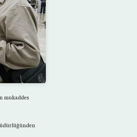
ren mukaddes
 Müdürlüğünden