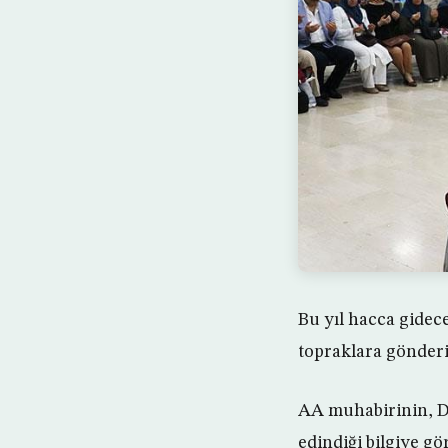
Bu yıl hacca gide
topraklara gönder
AA muhabirinin, D
edindiği bilgiye gö