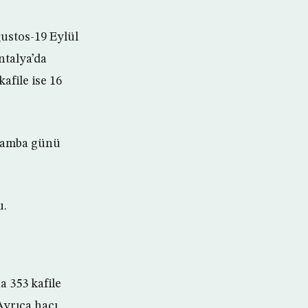
ğustos-19 Eylül
ntalya’da
file ise 16
rşamba günü
u.
a 353 kafile
Ayrıca hacı