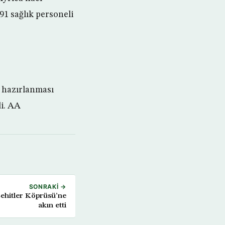
91 sağlık personeli
n hazırlanması
di. AA
SONRAKI →
ehitler Köprüsü’ne
akın etti