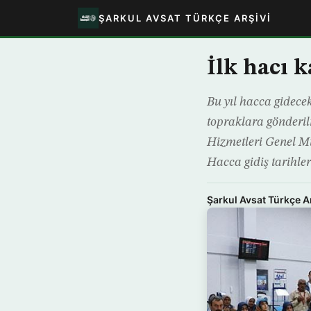
ŞARKUL AVSAT TÜRKÇE ARŞIVI
İlk hacı 
Bu yıl hacca gidec
topraklara gönderi
Hizmetleri Genel Mü
Hacca gidiş tarihle
Şarkul Avsat Türkçe A