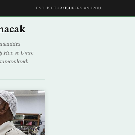
ENGLISH
TURKISH
PERSIAN
URDU
anacak
 mukaddes
ğı Hac ve Umre
ı tamamlandı.