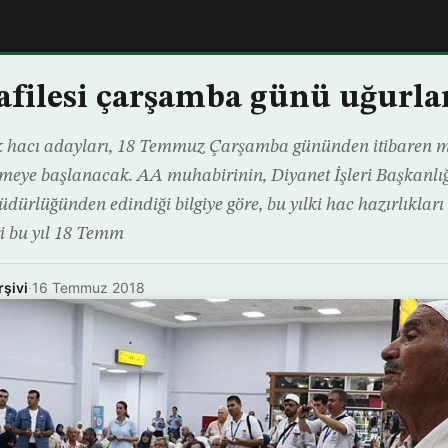
kafilesi çarşamba günü uğurl
ek hacı adayları, 18 Temmuz Çarşamba gününden itibaren
lmeye başlanacak. AA muhabirinin, Diyanet İşleri Başkanlı
dürlüğünden edindiği bilgiye göre, bu yılki hac hazırlıklar
ri bu yıl 18 Temm
rşivi
·
16 Temmuz 2018