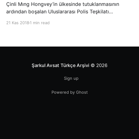
Çinli Mıng Hongvey’in ülkesinde tutuklanmasının
ardından boşalan Uluslararası Polis Teşkilatı
(INTERPOL) Başkanlığına Güney Koreli Kim Jong Yang
21 Kas 2018
1 min read
seçildi. INTERPOL Genel Kurulu’nun Dubai’deki
toplantısında yapılan seçimde, oyların 3’te 2’sini
kazanan Kim, teşkilatın yeni
Şarkul Avsat Türkçe Arşivi
© 2026
Sign up
Powered by Ghost