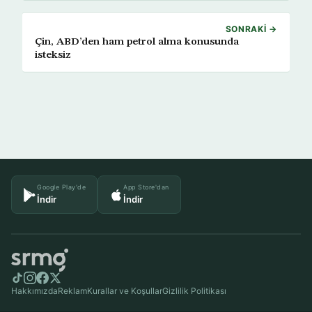
SONRAKI →
Çin, ABD’den ham petrol alma konusunda
isteksiz
Google Play'de
App Store'dan
İndir
İndir
Hakkımızda
Reklam
Kurallar ve Koşullar
Gizlilik Politikası