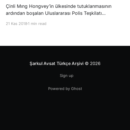
Çinli Mıng Hongvey’in ülkesinde tutuklanmasının
ardından boşalan Uluslararası Polis Teşkilatı
(INTERPOL) Başkanlığına Güney Koreli Kim Jong Yang
21 Kas 2018
1 min read
seçildi. INTERPOL Genel Kurulu’nun Dubai’deki
toplantısında yapılan seçimde, oyların 3’te 2’sini
kazanan Kim, teşkilatın yeni
Şarkul Avsat Türkçe Arşivi
© 2026
Sign up
Powered by Ghost