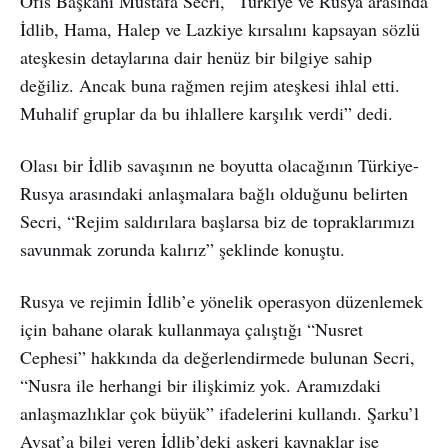
Ofis Başkanı Mustafa Secri, “Türkiye ve Rusya arasında
İdlib, Hama, Halep ve Lazkiye kırsalını kapsayan sözlü
ateşkesin detaylarına dair henüz bir bilgiye sahip
değiliz. Ancak buna rağmen rejim ateşkesi ihlal etti.
Muhalif gruplar da bu ihlallere karşılık verdi” dedi.
Olası bir İdlib savaşının ne boyutta olacağının Türkiye-
Rusya arasındaki anlaşmalara bağlı olduğunu belirten
Secri, “Rejim saldırılara başlarsa biz de topraklarımızı
savunmak zorunda kalırız” şeklinde konuştu.
Rusya ve rejimin İdlib’e yönelik operasyon düzenlemek
için bahane olarak kullanmaya çalıştığı “Nusret
Cephesi” hakkında da değerlendirmede bulunan Secri,
“Nusra ile herhangi bir ilişkimiz yok. Aramızdaki
anlaşmazlıklar çok büyük” ifadelerini kullandı. Şarku’l
Avsat’a bilgi veren İdlib’deki askeri kaynaklar ise