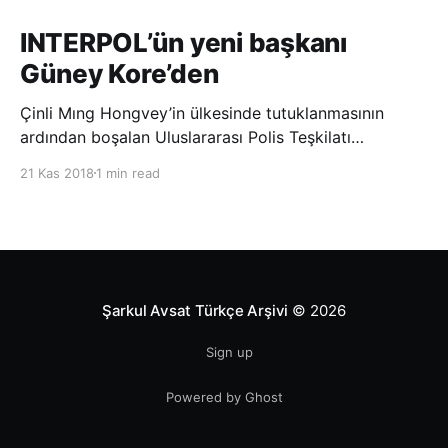
INTERPOL’ün yeni başkanı
Güney Kore’den
Çinli Mıng Hongvey’in ülkesinde tutuklanmasının
ardından boşalan Uluslararası Polis Teşkilatı
(INTERPOL) Başkanlığına Güney Koreli Kim Jong Yang
21 Kas 2018
1 min read
seçildi. INTERPOL Genel Kurulu’nun Dubai’deki
toplantısında yapılan seçimde, oyların 3’te 2’sini
kazanan Kim, teşkilatın yeni
Şarkul Avsat Türkçe Arşivi
© 2026
Sign up
Powered by Ghost