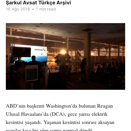
Şarkul Avsat Türkçe Arşivi
16 Ağu 2018
•
1 min read
ABD’nin başkenti Washington’da bulunan Reagan
Ulusal Havaalanı’da (DCA), gece yarısı elektrik
kesintisi yaşandı. Yaşanan kesintisi sonrası aksayan
uçuşlar kısa bir süre sonra normal döndü.