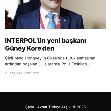
INTERPOL’ün yeni başkanı
Güney Kore’den
Çinli Mıng Hongvey’in ülkesinde tutuklanmasının
ardından boşalan Uluslararası Polis Teşkilatı
(INTERPOL) Başkanlığına Güney Koreli Kim Jong Yang
21 Kas 2018
1 min read
seçildi. INTERPOL Genel Kurulu’nun Dubai’deki
toplantısında yapılan seçimde, oyların 3’te 2’sini
kazanan Kim, teşkilatın yeni
Şarkul Avsat Türkçe Arşivi
© 2026