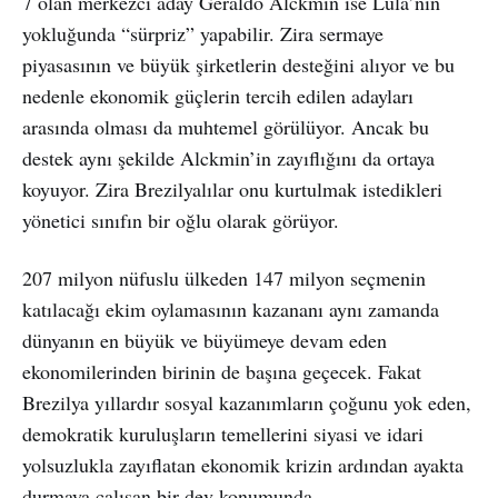
7 olan merkezci aday Geraldo Alckmin ise Lula’nın
yokluğunda “sürpriz” yapabilir. Zira sermaye
piyasasının ve büyük şirketlerin desteğini alıyor ve bu
nedenle ekonomik güçlerin tercih edilen adayları
arasında olması da muhtemel görülüyor. Ancak bu
destek aynı şekilde Alckmin’in zayıflığını da ortaya
koyuyor. Zira Brezilyalılar onu kurtulmak istedikleri
yönetici sınıfın bir oğlu olarak görüyor.
207 milyon nüfuslu ülkeden 147 milyon seçmenin
katılacağı ekim oylamasının kazananı aynı zamanda
dünyanın en büyük ve büyümeye devam eden
ekonomilerinden birinin de başına geçecek. Fakat
Brezilya yıllardır sosyal kazanımların çoğunu yok eden,
demokratik kuruluşların temellerini siyasi ve idari
yolsuzlukla zayıflatan ekonomik krizin ardından ayakta
durmaya çalışan bir dev konumunda.