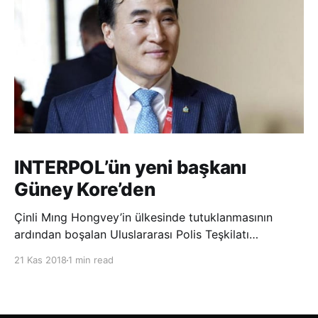
INTERPOL’ün yeni başkanı
Güney Kore’den
Çinli Mıng Hongvey’in ülkesinde tutuklanmasının
ardından boşalan Uluslararası Polis Teşkilatı
(INTERPOL) Başkanlığına Güney Koreli Kim Jong Yang
21 Kas 2018
1 min read
seçildi. INTERPOL Genel Kurulu’nun Dubai’deki
toplantısında yapılan seçimde, oyların 3’te 2’sini
kazanan Kim, teşkilatın yeni