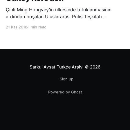
Çinli Mıng Hongvey’in ülkesinde tutuklanmasının
ardından boşalan Uluslararası Polis Teşkilatı
(INTERPOL) Başkanlığına Güney Koreli Kim Jong Yang
21 Kas 2018
1 min read
seçildi. INTERPOL Genel Kurulu’nun Dubai’deki
toplantısında yapılan seçimde, oyların 3’te 2’sini
kazanan Kim, teşkilatın yeni
Şarkul Avsat Türkçe Arşivi
© 2026
Sign up
Powered by Ghost