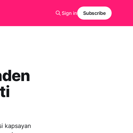
Sign in
Subscribe
nden
ti
si kapsayan