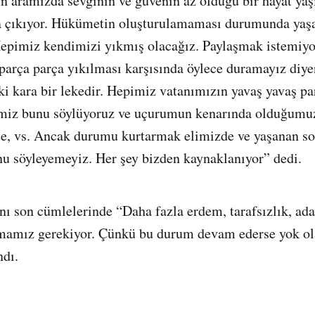
 aramızda sevginin ve güvenin az olduğu bir hayat yaş
a çıkıyor. Hükümetin oluşturulamaması durumunda yaş
Hepimiz kendimizi yıkmış olacağız. Paylaşmak istemiyo
 parça parça yıkılması karşısında öylece duramayız diye
i kara bir lekedir. Hepimiz vatanımızın yavaş yavaş pa
miz bunu söylüyoruz ve uçurumun kenarında olduğumuz
e, vs. Ancak durumu kurtarmak elimizde ve yaşanan so
u söyleyemeyiz. Her şey bizden kaynaklanıyor” dedi.
nı son cümlelerinde “Daha fazla erdem, tarafsızlık, ad
ışmamız gerekiyor. Çünkü bu durum devam ederse yok o
ndı.