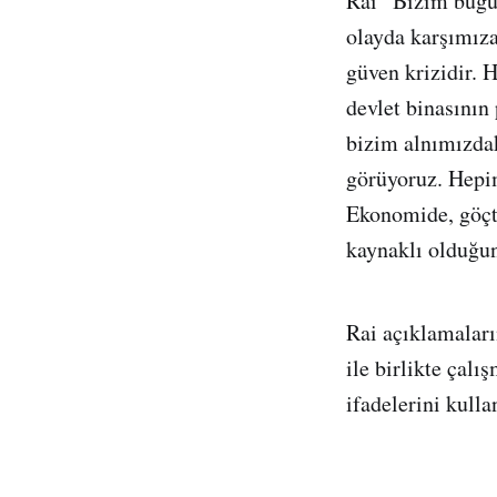
Rai “Bizim bugün
olayda karşımız
güven krizidir. 
devlet binasının
bizim alnımızdak
görüyoruz. Hepi
Ekonomide, göçt
kaynaklı olduğun
Rai açıklamaları
ile birlikte çal
ifadelerini kulla