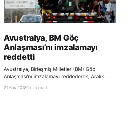
Avustralya, BM Göç
Anlaşması’nı imzalamayı
reddetti
Avustralya, Birleşmiş Milletler (BM) Göç
Anlaşması’nı imzalamayı reddederek, Aralık
ayında Fas’ta düzenlenecek olan uluslararası
21 Kas 2018
1 min read
konferansta BM üyesi ülkeler tarafından
imzalanması beklenen Küresel Göç
Sözleşmesi’ne katılmayacağını açıklayan
ülkelerin yer aldığı uzun listeye dahil oldu.