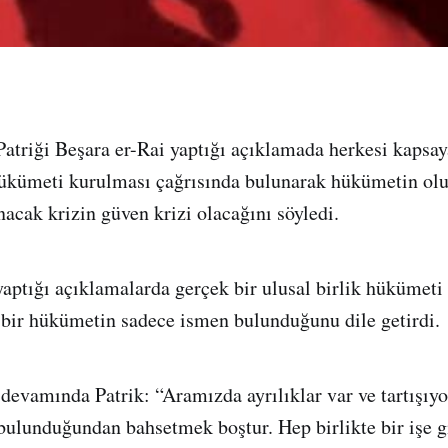
triği Beşara er-Rai yaptığı açıklamada herkesi kapsaya
hükümeti kurulması çağrısında bulunarak hükümetin ol
cak krizin güven krizi olacağını söyledi.
yaptığı açıklamalarda gerçek bir ulusal birlik hükümeti
 bir hükümetin sadece ismen bulunduğunu dile getirdi.
devamında Patrik: “Aramızda ayrılıklar var ve tartışıyo
bulunduğundan bahsetmek boştur. Hep birlikte bir işe g