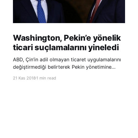
Washington, Pekin’e yönelik
ticari suçlamalarını yineledi
ABD, Çin’in adil olmayan ticaret uygulamalarını
değiştirmediği belirterek Pekin yönetimine
yönelik suçlamalarını yineledi. ABD Ticaret
21 Kas 2018
1 min read
Temsilciliği’nin Çin’in fikri mülkiyet ve teknoloji
transfer politikalarına dair hazırladığı ‘Section
301’ adlı soruşturma raporunun güncellenmiş
halinde