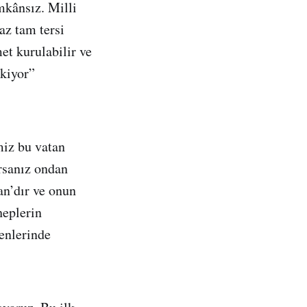
mkânsız. Milli
az tam tersi
et kurulabilir ve
ekiyor”
miz bu vatan
orsanız ondan
an’dır ve onun
heplerin
şenlerinde