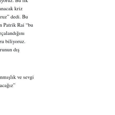
ıyoruz. Bu ilk
anacak kriz
ruz” dedi. Bu
n Patrik Rai “bu
rçalandığını
u biliyoruz.
runun dış
anmışlık ve sevgi
lacağız”