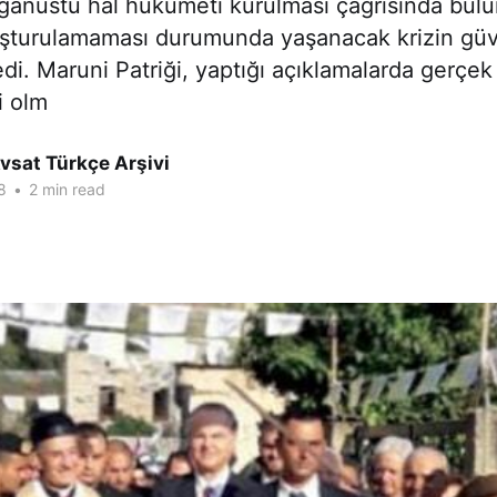
lağanüstü hal hükümeti kurulması çağrısında bul
şturulamaması durumunda yaşanacak krizin güv
edi. Maruni Patriği, yaptığı açıklamalarda gerçek 
i olm
vsat Türkçe Arşivi
8
•
2 min read