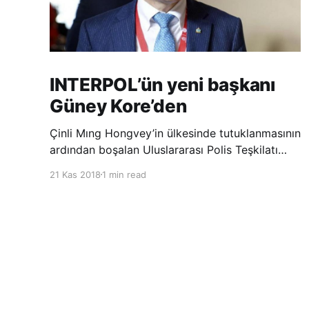
INTERPOL’ün yeni başkanı
Güney Kore’den
Çinli Mıng Hongvey’in ülkesinde tutuklanmasının
ardından boşalan Uluslararası Polis Teşkilatı
(INTERPOL) Başkanlığına Güney Koreli Kim
21 Kas 2018
1 min read
Jong Yang seçildi. INTERPOL Genel Kurulu’nun
Dubai’deki toplantısında yapılan seçimde,
oyların 3’te 2’sini kazanan Kim, teşkilatın yeni