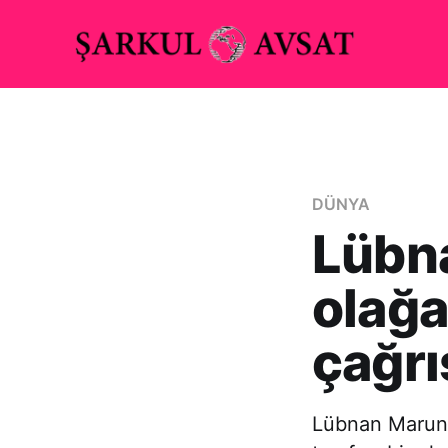
DÜNYA
Lübna
olağa
çağrı
Lübnan Maruni 