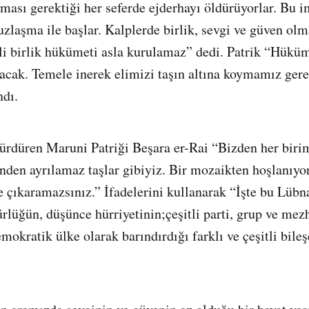
nması gerektiği her seferde ejderhayı öldürüyorlar. Bu i
uzlaşma ile başlar. Kalplerde birlik, sevgi ve güven olm
li birlik hükümeti asla kurulamaz” dedi. Patrik “Hüküm
acak. Temele inerek elimizi taşın altına koymamız ger
ndı.
ürdüren Maruni Patriği Beşara er-Rai “Bizden her biri
inden ayrılamaz taşlar gibiyiz. Bir mozaikten hoşlanıy
le çıkaramazsınız.” İfadelerini kullanarak “İşte bu Lübn
lüğün, düşünce hürriyetinin;çeşitli parti, grup ve mez
mokratik ülke olarak barındırdığı farklı ve çeşitli bile