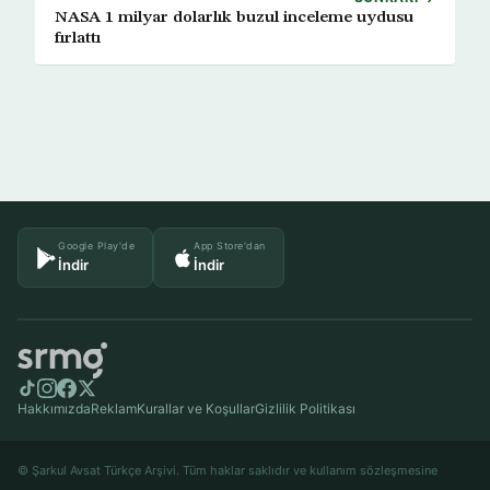
NASA 1 milyar dolarlık buzul inceleme uydusu
fırlattı
Google Play'de
App Store'dan
İndir
İndir
Hakkımızda
Reklam
Kurallar ve Koşullar
Gizlilik Politikası
© Şarkul Avsat Türkçe Arşivi. Tüm haklar saklıdır ve kullanım sözleşmesine